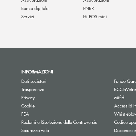
Banca digitale
PNRR
Servizi
Hi-POS mini
INFORMAZIONI
Dati societari
Fondo Gara
Trasparenza
BCCInVetri
Privacy
Mifid
Cookie
Accessibili
FEA
Whistleblo
Reclami e Risoluzione delle Controversie
Codice appa
Sicurezza web
Disconosci