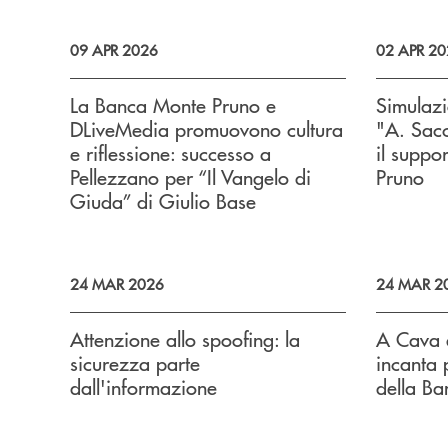
09 APR 2026
02 APR 20
La Banca Monte Pruno e
Simulazi
DLiveMedia promuovono cultura
"A. Sacc
e riflessione: successo a
il suppo
Pellezzano per “Il Vangelo di
Pruno
Giuda” di Giulio Base
24 MAR 2026
24 MAR 2
Attenzione allo spoofing: la
A Cava d
sicurezza parte
incanta p
dall'informazione
della B