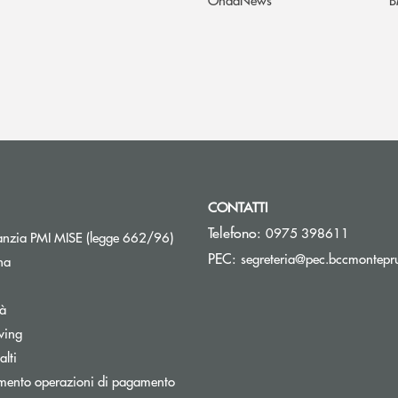
CONTATTI
Telefono:
0975 398611
Apre una nuova finestra
nzia PMI MISE (legge 662/96)
PEC:
segreteria@pec.bccmontepru
na
tà
wing
Apre una nuova finestra
lti
mento operazioni di pagamento