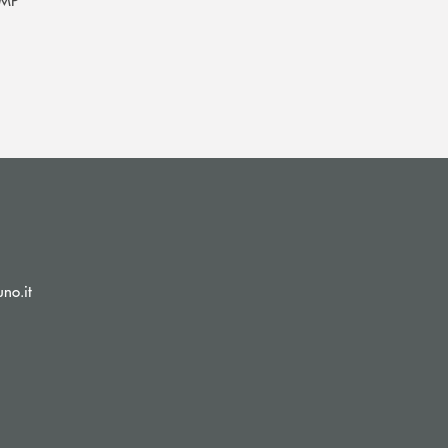
(si apre l’app di posta elettronica)
no.it