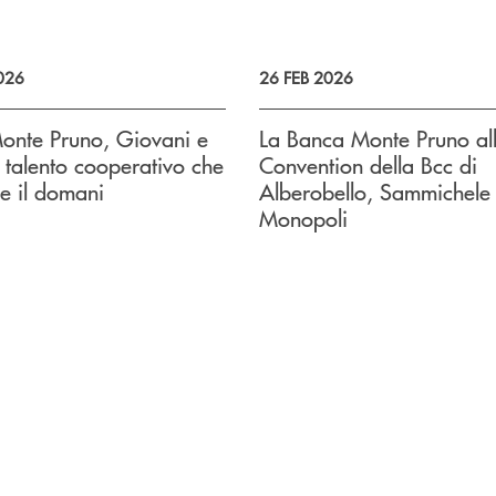
026
26 FEB 2026
onte Pruno, Giovani e
La Banca Monte Pruno al
il talento cooperativo che
Convention della Bcc di
ce il domani
Alberobello, Sammichele
Monopoli
uccessivo