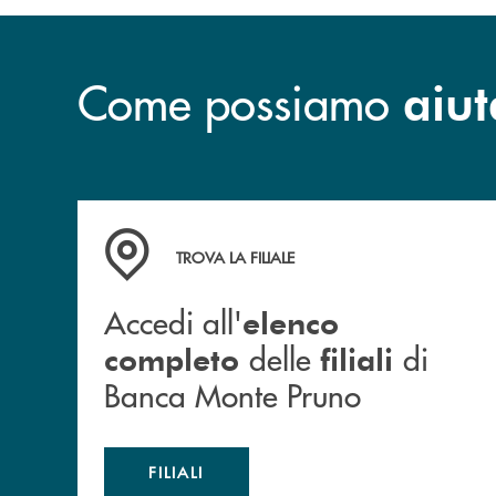
Come possiamo
aiut
Accedi all' elenco completo&nbsp; delle&nbsp;
TROVA LA FILIALE
Accedi all'
elenco
delle
di
completo
filiali
Banca Monte Pruno
FILIALI