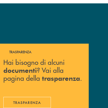
Hai bisogno di alcuni documenti ? Vai alla pagina della 
TRASPARENZA
Hai bisogno di alcuni
? Vai alla
documenti
pagina della
.
trasparenza
TRASPARENZA