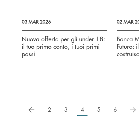
03 MAR 2026
02 MAR 2
Nuova offerta per gli under 18:
Banca M
il tuo primo conto, i tuoi primi
Futuro: 
passi
costruis
precedente
s
2
3
4
5
6