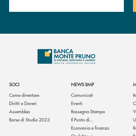
SOCI
NEWS BMP
M
Come diventare
Comunicati
I
Diritti e Doveri
Eventi
O
Assemblea
Rassegna Stampa
V
Borse di Studio 2023
Il Punto di...
U
Economia e finanza
R
OndaNews
B