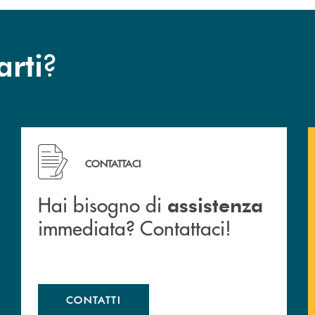
?
arti
 filiali&nbsp; di Banca Monte Pruno
Hai bisogno di assistenza immediata? Contattaci!
CONTATTACI
Hai bisogno di
assistenza
immediata? Contattaci!
CONTATTI