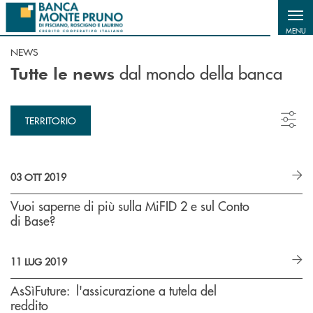
Salta al contenuto principale
MENU
NEWS
dal mondo della banca
Tutte le news
TERRITORIO
03 OTT 2019
Vuoi saperne di più sulla MiFID 2 e sul Conto
di Base?
11 LUG 2019
AsSìFuture: l'assicurazione a tutela del
reddito