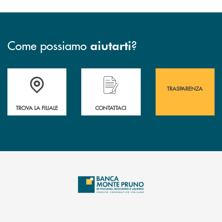
Come possiamo
?
aiutarti
Accedi all' elenco completo&nbsp; delle&nbsp; filiali&nbsp; di Banca 
Hai bisogno di assistenza immediata? Contatta
Hai bisogno di alcuni
TRASPARENZA
TROVA LA FILIALE
CONTATTACI