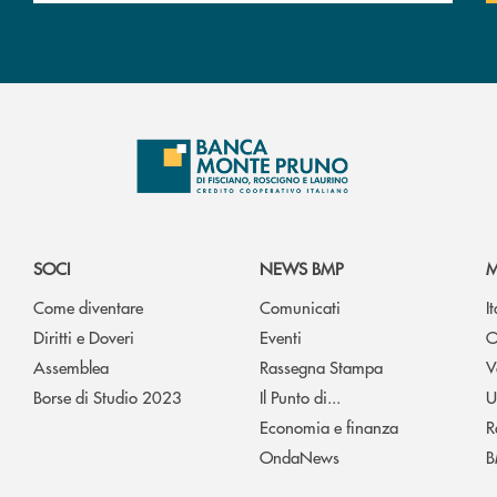
SOCI
NEWS BMP
M
Come diventare
Comunicati
I
Diritti e Doveri
Eventi
O
Assemblea
Rassegna Stampa
V
Borse di Studio 2023
Il Punto di...
U
Economia e finanza
R
OndaNews
B