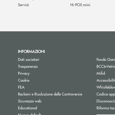
Servizi
Hi-POS mini
INFORMAZIONI
Dati societari
Fondo Gara
Trasparenza
BCCInVetri
Privacy
Mifid
Cookie
Accessibili
FEA
Whistleblo
Reclami e Risoluzione delle Controversie
Codice appa
Sicurezza web
Disconosci
Educational
Riforma tas
Nuovo default