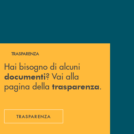
Hai bisogno di alcuni documenti ? Vai alla pagina della 
TRASPARENZA
Hai bisogno di alcuni
? Vai alla
documenti
pagina della
.
trasparenza
TRASPARENZA