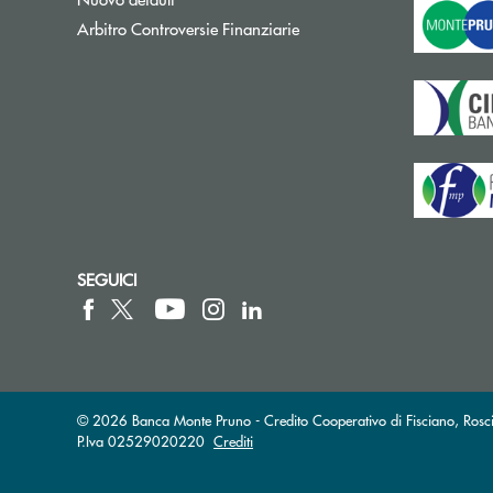
Apre una nuova finestra
Arbitro Controversie Finanziarie
SEGUICI
© 2026 Banca Monte Pruno - Credito Cooperativo di Fisciano, Rosci
P.Iva 02529020220
Crediti