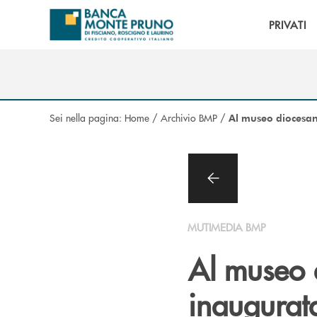
Salta al contenuto principale
PRIVATI
Sei nella pagina:
Home
/
Archivio BMP
/
Al museo diocesan
MUTIMEDIA BMP
Al museo 
inaugurat