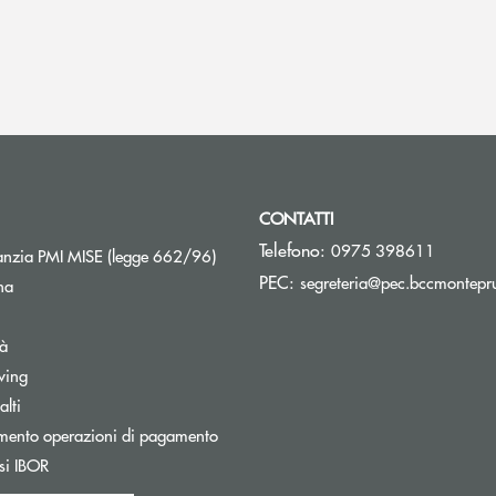
CONTATTI
Telefono:
0975 398611
Apre una nuova finestra
nzia PMI MISE (legge 662/96)
PEC:
segreteria@pec.bccmontepru
na
tà
wing
Apre una nuova finestra
lti
mento operazioni di pagamento
Apre una nuova finestra
si IBOR