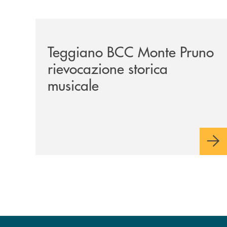
/archivio-bmp/teggiano-bcc-monte-pruno-rievoca
Teggiano BCC Monte Pruno
rievocazione storica
musicale