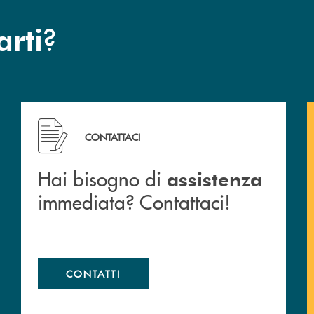
?
arti
 filiali&nbsp; di Banca Monte Pruno
Hai bisogno di assistenza immediata? Contattaci!
CONTATTACI
Hai bisogno di
assistenza
immediata? Contattaci!
CONTATTI