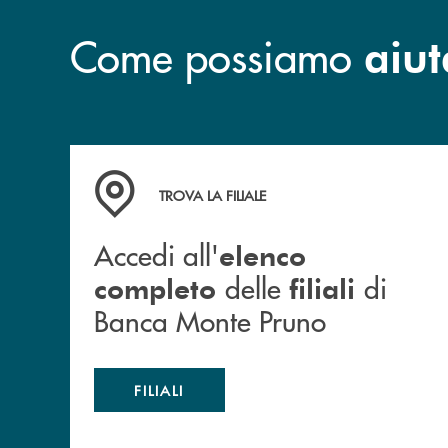
Come possiamo
aiut
Accedi all' elenco completo&nbsp; delle&nbsp;
TROVA LA FILIALE
Accedi all'
elenco
delle
di
completo
filiali
Banca Monte Pruno
FILIALI