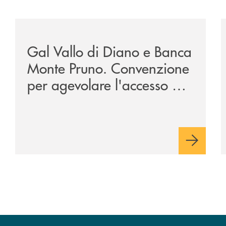
zione-storica-musicale/
/archivio-bmp/gal-vallo-di-diano-e-banca-monte-prun
/
Gal Vallo di Diano e Banca
Monte Pruno. Convenzione
per agevolare l'accesso al
credito