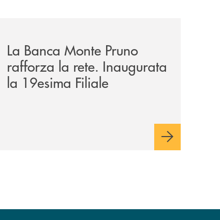
o-convenzione-per-agevolare-laccesso-al-credito/
archivio-bmp/la-banca-monte-pruno-rafforza-la-rete-inaugu
La Banca Monte Pruno
rafforza la rete. Inaugurata
la 19esima Filiale