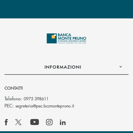
INFORMAZIONI
CONTATTI
Telefono:
0975 398611
(si apre l’app di posta elettro
PEC:
segreteria@pec.bccmontepruno.it