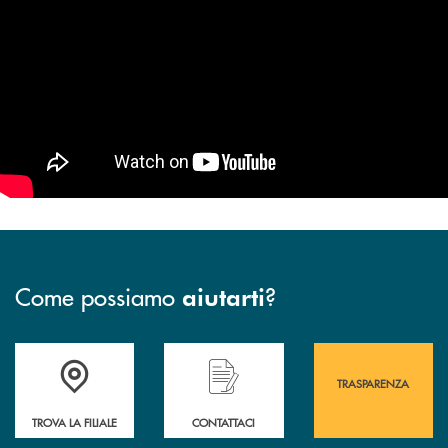
Come possiamo
?
aiutarti
Accedi all' elenco completo&nbsp; delle&nbsp; filiali&nbsp; di Banca 
Hai bisogno di assistenza immediata? Contatta
Hai bisogno di alcuni
TRASPARENZA
TROVA LA FILIALE
CONTATTACI