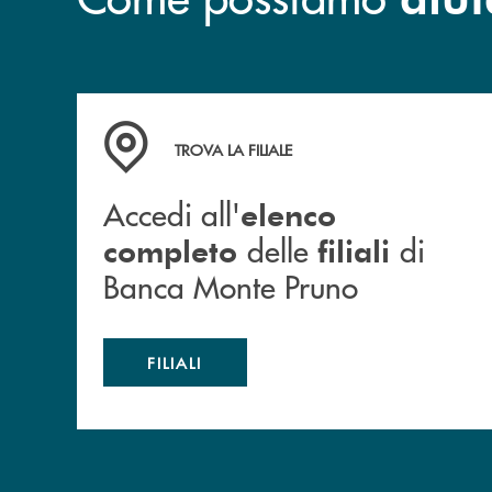
Accedi all' elenco completo&nbsp; delle&nbsp;
TROVA LA FILIALE
Accedi all'
elenco
delle
di
completo
filiali
Banca Monte Pruno
FILIALI