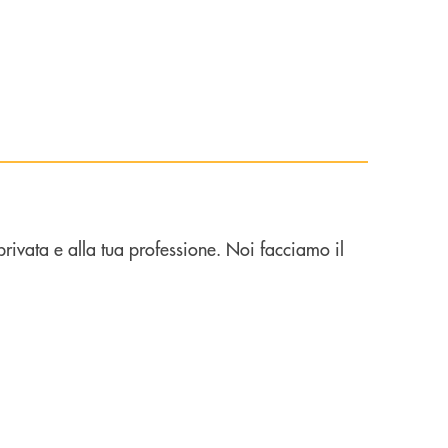
 privata e alla tua professione. Noi facciamo il
pagare, anche all'estero, senza bisogno di contante.