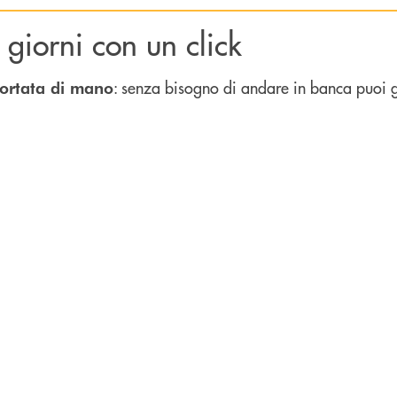
i giorni con un click
: senza bisogno di andare in banca puoi ge
ortata di mano
irettamente sullo smartphone.