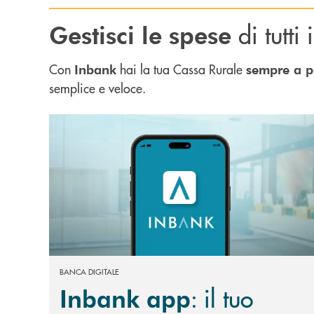
di tutti 
Gestisci le spese
Con
hai la tua Cassa Rurale
Inbank
sempre a p
semplice e veloce.
Scopri di più Inbank app : il tuo conto bancario d
BANCA DIGITALE
: il tuo
Inbank app