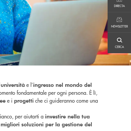
DIRECTA
DIRECTA
NEWSLETTER
NEWSLETTER
CERCA
CERCA
’
e l’
università
ingresso nel mondo del
mento fondamentale per ogni persona. È lì,
e i
che ci guideranno come una
dee
progetti
ianco, per aiutarti a
investire nella tua
e
migliori soluzioni per la gestione del