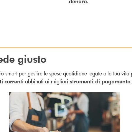
denaro.
ede giusto
io smart per gestire le spese quotidiane legate alla tua vita
abbinati ai migliori
.
ti
correnti
strumenti di pagamento
nti, ma strumenti per soddisfare ogni tua esigenza.
Scopri di più Carte di debito : il modo più comodo per 