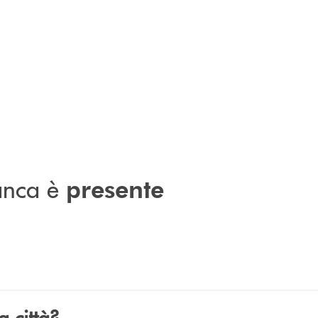
banca è
presente
a città?