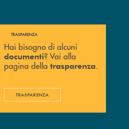
Hai bisogno di alcuni documenti ? Vai alla pagina della 
TRASPARENZA
Hai bisogno di alcuni
? Vai alla
documenti
pagina della
.
trasparenza
TRASPARENZA