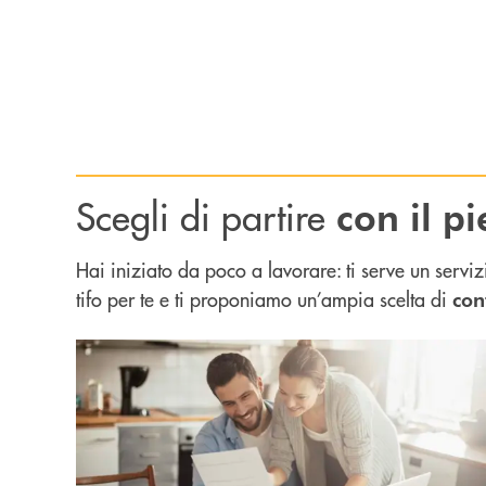
Scegli di partire
con il pi
Hai iniziato da poco a lavorare: ti serve un serviz
tifo per te e ti proponiamo un’ampia scelta di
con
Scopri di più Conti correnti : non solo conti corre