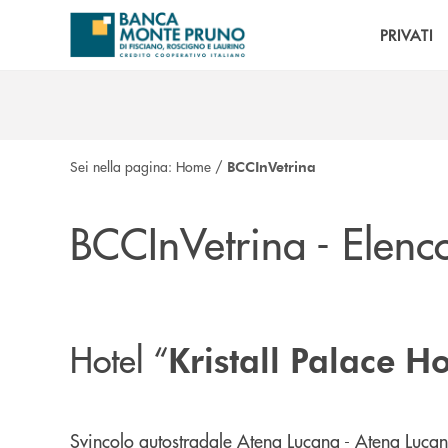
Salta al contenuto principale
PRIVATI
Sei nella pagina:
Home
/
BCCInVetrina
BCCInVetrina - Elenco 
Hotel “
Kristall Palace Ho
Svincolo autostradale Atena Lucana - Atena Lucan