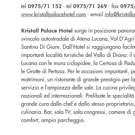
tel
-
tel
-
fax
0975/71 152
0975/71 269
0975
www.kristallpalacehotel.com
-
email
info@kristall
sorge in posizione panora
Kristall Palace Hotel
svincolo autostradale di Atena Lucana, Val D’Agri
Santino Di Giore. Dall’Hotel si raggiungono facilm
importanti località turistiche del Vallo di Diano: il
Lucana con le mura ciclopidee, la Certosa di Pad
le Grotte di Pertosa. Per le occasioni importanti, p
matrimoni, un ristorante di grande prestigio per la
servizio e l’ampiezza delle sale. La cucina privilegi
nazionali ed internazionali. Prelibate le specialit
grande cura dallo chef e dallo stesso proprietario, 
culinaria.
Bar, sala TV, sala congressi, camere di gr
comfort, ampio parcheggio
.