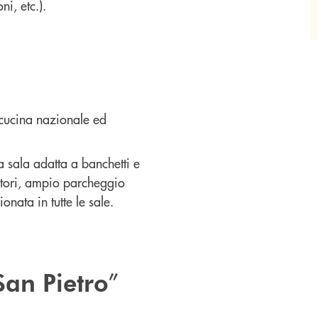
i, etc.).
cucina nazionale ed
a sala adatta a banchetti e
atori, ampio parcheggio
nata in tutte le sale.
”
San Pietro