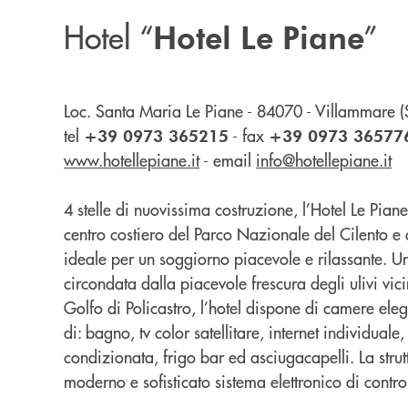
Hotel “
”
Hotel Le Piane
Loc. Santa Maria Le Piane - 84070 - Villammare (
tel
-
fax
+39 0973 365215
+39 0973 36577
www.hotellepiane.it
-
email
info@hotellepiane.it
4 stelle di nuovissima costruzione, l’Hotel Le Pia
centro costiero del Parco Nazionale del Cilento e 
ideale per un soggiorno piacevole e rilassante. Un
circondata dalla piacevole frescura degli ulivi vi
Golfo di Policastro, l’hotel dispone di camere eleg
di:
bagno, tv color satellitare, internet individuale,
condizionata, frigo bar ed asciugacapelli.
La stru
moderno e sofisticato sistema elettronico di contr