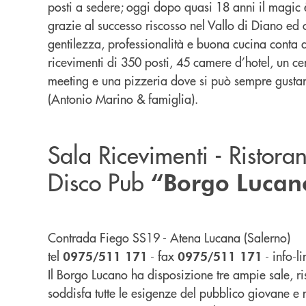
posti a sedere
; oggi dopo quasi 18 anni il magic 
grazie al successo riscosso nel Vallo di Diano ed 
gentilezza, professionalità e buona cucina conta 
ricevimenti di 350 posti, 45 camere d’hotel, un ce
meeting e una pizzeria dove si può sempre gusta
(Antonio Marino & famiglia).
Sala Ricevimenti - Ristoran
Disco Pub
“Borgo Lucan
Contrada Fiego SS19 - Atena Lucana (Salerno)
tel
-
fax
-
info-li
0975/511 171
0975/511 171
Il Borgo Lucano ha disposizione tre ampie sale, ri
soddisfa tutte le esigenze del pubblico giovane 