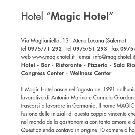
Hotel “
”
Magic Hotel
Via Maglianiello, 13 - Atena Lucana (Salerno)
tel
-
tel
-
fax
0975/71 292
0975/51 293
0975
web
www.magichotel.it
-
email
info@magichotel.i
Hotel - Bar - Ristorante - Pizzeria - Sala Ri
Congress Center - Wellness Center
Il Magic Hotel nasce nell’agosto del 1991 dall’uni
lavorativa di Antonio Marino e Carmela Giordano
trascorsi a lavorare in Germania. Il nome MAGIC 
fusione delle iniziali di questa coppia vincente ch
nel mondo della gastronomia con tanto amore e d
Quest’azienda contava in origine
10 camere d’hot