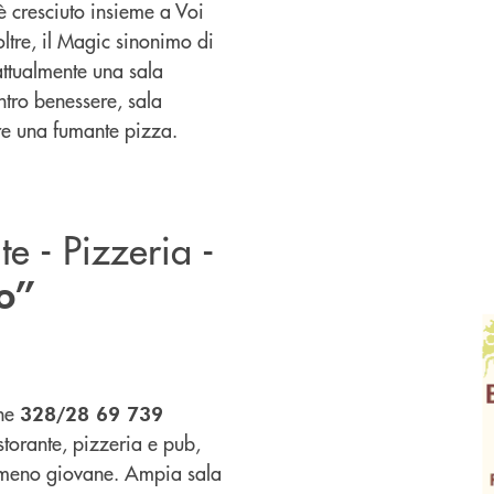
è cresciuto insieme a Voi
oltre, il Magic sinonimo di
attualmente una sala
ntro benessere, sala
re una fumante pizza.
te - Pizzeria -
o”
ne
328/28 69 739
storante, pizzeria e pub,
e meno giovane. Ampia sala