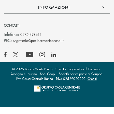
INFORMAZIONI
CONTATTI
Telefono:
0975 398611
(si apre l’app di posta elettro
PEC:
segreteria@pec.bccmontepruno.it
© 2026 Banca Monte Pruno - Credito Cooperativo di Fisciano,
Roscigno e Laurino - Soc. Coop. - Società partecipante al Gruppo
IVA Cassa Centrale Banca · P.Iva 02529020220
Crediti