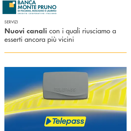
Salta al contenuto principale
SERVIZI
con i quali riusciamo a
Nuovi canali
esserti ancora più vicini
Scopri di più Telepass