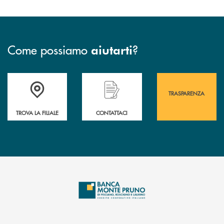
Come possiamo
?
aiutarti
Accedi all' elenco completo&nbsp; delle&nbsp; filiali&nbsp; di Banca 
Hai bisogno di assistenza immediata? Contatta
Hai bisogno di alcuni
TRASPARENZA
TROVA LA FILIALE
CONTATTACI