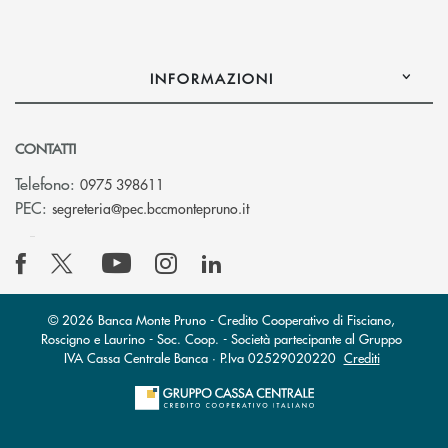
INFORMAZIONI
CONTATTI
Telefono:
0975 398611
(si apre l’app di posta elettro
PEC:
segreteria@pec.bccmontepruno.it
© 2026 Banca Monte Pruno - Credito Cooperativo di Fisciano,
Roscigno e Laurino - Soc. Coop. - Società partecipante al Gruppo
IVA Cassa Centrale Banca · P.Iva 02529020220
Crediti