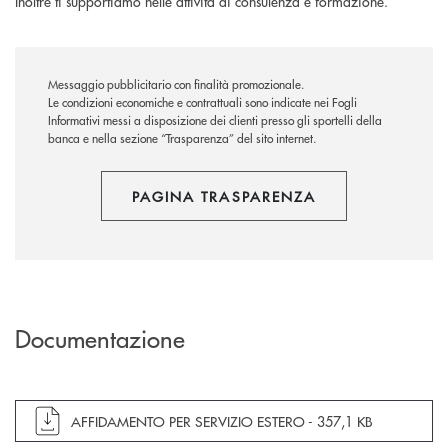
Inoltre ti supportiamo nelle attività di consulenza e formazione.
Messaggio pubblicitario con finalità promozionale.
Le condizioni economiche e contrattuali sono indicate nei Fogli
Informativi messi a disposizione dei clienti presso gli sportelli della
banca e nella sezione “Trasparenza” del sito internet.
PAGINA TRASPARENZA
Documentazione
apre documento in una nuova finestra
AFFIDAMENTO PER SERVIZIO ESTERO -
357,1 KB