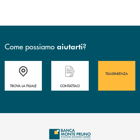
Come possiamo
?
aiutarti
Accedi all' elenco completo&nbsp; delle&nbsp; filiali&nbsp; di Banca 
Hai bisogno di assistenza immediata? Contatta
Hai bisogno di alcuni
TRASPARENZA
TROVA LA FILIALE
CONTATTACI