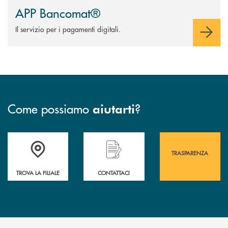
APP Bancomat®
Il servizio per i pagamenti digitali.
Come possiamo
?
aiutarti
Accedi all' elenco completo&nbsp; delle&nbsp; filiali&nbsp; di Banca 
Hai bisogno di assistenza immediata? Contatta
Hai bisogno di alcuni
TRASPARENZA
TROVA LA FILIALE
CONTATTACI