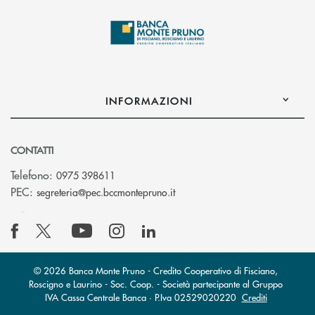
INFORMAZIONI
CONTATTI
Telefono:
0975 398611
(si apre l’app di posta elettro
PEC:
segreteria@pec.bccmontepruno.it
© 2026 Banca Monte Pruno - Credito Cooperativo di Fisciano,
Roscigno e Laurino - Soc. Coop. - Società partecipante al Gruppo
IVA Cassa Centrale Banca · P.Iva 02529020220
Crediti