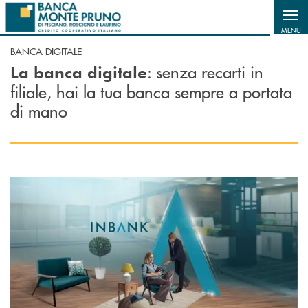
Salta al contenuto principale
MENU
BANCA DIGITALE
: senza recarti in
La banca digitale
filiale, hai la tua banca sempre a portata
di mano
Scopri di più Inbank