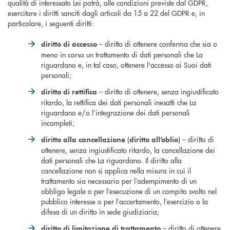
qualità di interessato Lei potrà, alle condizioni previste dal GDPR,
esercitare i diritti sanciti dagli articoli da 15 a 22 del GDPR e, in
particolare, i seguenti diritti:
– diritto di ottenere conferma che sia o
diritto di accesso
meno in corso un trattamento di dati personali che La
riguardano e, in tal caso, ottenere l'accesso ai Suoi dati
personali;
– diritto di ottenere, senza ingiustificato
diritto di rettifica
ritardo, la rettifica dei dati personali inesatti che La
riguardano e/o l’integrazione dei dati personali
incompleti;
(
) – diritto di
diritto alla cancellazione
diritto all’oblio
ottenere, senza ingiustificato ritardo, la cancellazione dei
dati personali che La riguardano. Il diritto alla
cancellazione non si applica nella misura in cui il
trattamento sia necessario per l’adempimento di un
obbligo legale o per l’esecuzione di un compito svolto nel
pubblico interesse o per l’accertamento, l’esercizio o la
difesa di un diritto in sede giudiziaria;
– diritto di ottenere
diritto di limitazione di trattamento