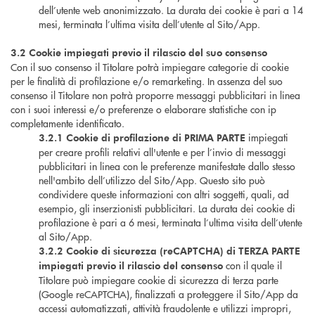
dell’utente web anonimizzato. La durata dei cookie è pari a 14
mesi, terminata l’ultima visita dell’utente al Sito/App.
3.2 Cookie impiegati previo il rilascio del suo consenso
Con il suo consenso il Titolare potrà impiegare categorie di cookie
per le finalità di profilazione e/o remarketing. In assenza del suo
consenso il Titolare non potrà proporre messaggi pubblicitari in linea
con i suoi interessi e/o preferenze o elaborare statistiche con ip
completamente identificato.
impiegati
3.2.1
Cookie di profilazione di PRIMA PARTE
per creare profili relativi all'utente e per l’invio di messaggi
pubblicitari in linea con le preferenze manifestate dallo stesso
nell'ambito dell’utilizzo del Sito/App. Questo sito può
condividere queste informazioni con altri soggetti, quali, ad
esempio, gli inserzionisti pubblicitari. La durata dei cookie di
profilazione è pari a 6 mesi, terminata l’ultima visita dell’utente
al Sito/App.
3.2.2 Cookie di sicurezza (reCAPTCHA) di TERZA PARTE
con il quale il
impiegati previo il rilascio del consenso
Titolare può impiegare cookie di sicurezza di terza parte
(Google reCAPTCHA), finalizzati a proteggere il Sito/App da
accessi automatizzati, attività fraudolente e utilizzi impropri,