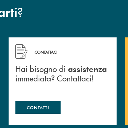
?
arti
 filiali&nbsp; di Banca Monte Pruno
Hai bisogno di assistenza immediata? Contattaci!
CONTATTACI
Hai bisogno di
assistenza
immediata? Contattaci!
CONTATTI