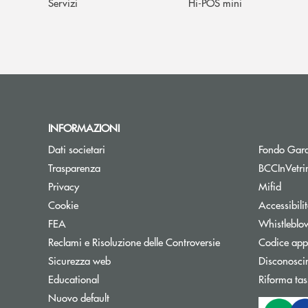
Servizi
Hi-POS mini
INFORMAZIONI
Dati societari
Fondo Gara
Trasparenza
BCCInVetri
Privacy
Mifid
Cookie
Accessibili
FEA
Whistleblo
Reclami e Risoluzione delle Controversie
Codice appa
Sicurezza web
Disconosci
Educational
Riforma tas
Nuovo default