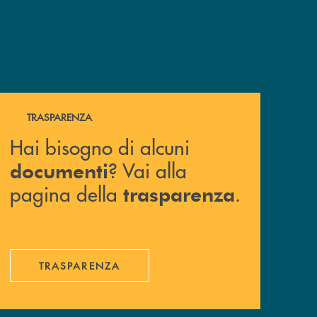
Hai bisogno di alcuni documenti ? Vai alla pagina della 
TRASPARENZA
Hai bisogno di alcuni
? Vai alla
documenti
pagina della
.
trasparenza
TRASPARENZA