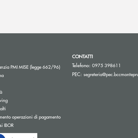
CONTATTI
Telefono:
0975 398611
Apre una nuova finestra
nzia PMI MISE (legge 662/96)
PEC:
segreteria@pec.bccmontepru
na
tà
wing
Apre una nuova finestra
lti
mento operazioni di pagamento
Apre una nuova finestra
si IBOR