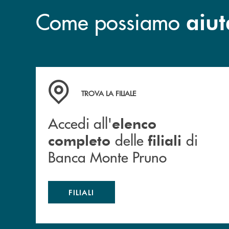
Come possiamo
aiut
Accedi all' elenco completo&nbsp; delle&nbsp;
TROVA LA FILIALE
Accedi all'
elenco
delle
di
completo
filiali
Banca Monte Pruno
FILIALI