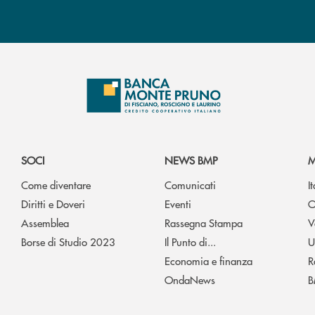
SOCI
NEWS BMP
M
Come diventare
Comunicati
I
Diritti e Doveri
Eventi
O
Assemblea
Rassegna Stampa
V
Borse di Studio 2023
Il Punto di...
U
Economia e finanza
R
OndaNews
B