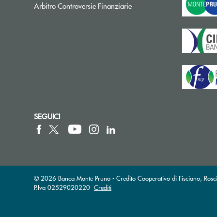
Apre una nuova finestra
Arbitro Controversie Finanziarie
SEGUICI
© 2026 Banca Monte Pruno - Credito Cooperativo di Fisciano, Rosci
P.Iva 02529020220
Crediti