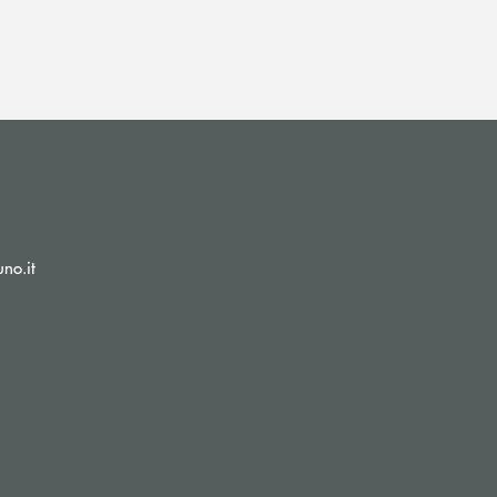
(si apre l’app di posta elettronica)
no.it