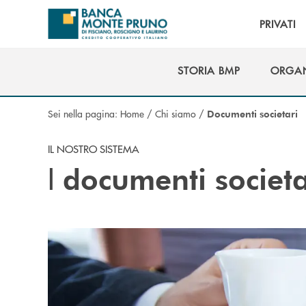
Salta al contenuto principale
PRIVATI
STORIA BMP
ORGAN
STORIA BMP
ORGAN
Sei nella pagina:
Home
/
Chi siamo
/
Documenti societari
IL NOSTRO SISTEMA
I
documenti societa