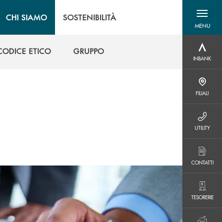
CHI SIAMO
SOSTENIBILITÀ
MENU
menu destra
CODICE ETICO
GRUPPO
INBANK
INBANK
CODICE ETICO
GRUPPO
FILIALI
FILIALI
UTILITY
UTILITY
CONTATTI
CONTATTI
TESORERIE
TESORERIE