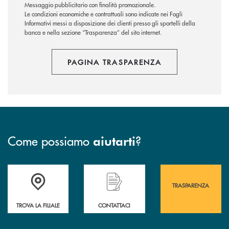
Messaggio pubblicitario con finalità promozionale.
Le condizioni economiche e contrattuali sono indicate nei Fogli
Informativi messi a disposizione dei clienti presso gli sportelli della
banca e nella sezione “Trasparenza” del sito internet.
PAGINA TRASPARENZA
Come possiamo
?
aiutarti
Accedi all' elenco completo&nbsp; delle&nbsp; filiali&nbsp; di Banca 
Hai bisogno di assistenza immediata? Contatta
Hai bisogno di alcuni
TRASPARENZA
TROVA LA FILIALE
CONTATTACI