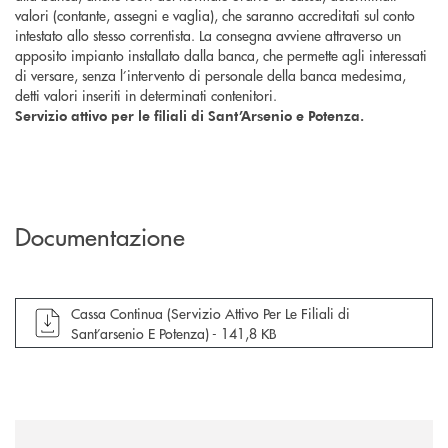
valori (contante, assegni e vaglia), che saranno accreditati sul conto
intestato allo stesso correntista. La consegna avviene attraverso un
apposito impianto installato dalla banca, che permette agli interessati
di versare, senza l’intervento di personale della banca medesima,
detti valori inseriti in determinati contenitori.
Servizio attivo per le filiali di Sant’Arsenio e Potenza.
Documentazione
apre documento in una nuova finestra
Cassa Continua (Servizio Attivo Per Le Filiali di
Sant’arsenio E Potenza) -
141,8 KB