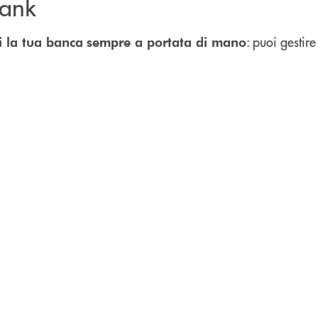
bank
: puoi gestir
i la tua banca
sempre a portata di mano
irettamente sullo smartphone.