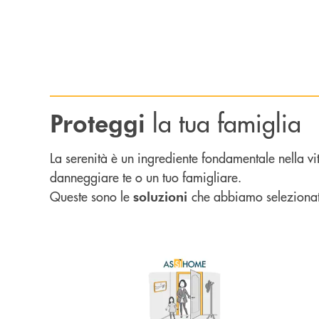
la tua famiglia
Proteggi
La serenità è un ingrediente fondamentale nella vi
danneggiare te o un tuo famigliare.
Queste sono le
che abbiamo selezionat
soluzioni
Scopri di più AsSìHome : assicurati una tutela ade