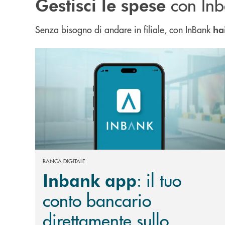
con In
Gestisci le spese
Senza bisogno di andare in filiale, con InBank
ha
Scopri di più Inbank app : il tuo conto bancario d
BANCA DIGITALE
: il tuo
Inbank app
conto bancario
direttamente sullo