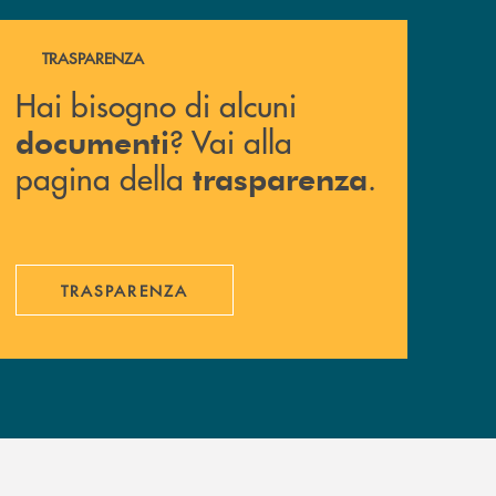
Hai bisogno di alcuni documenti ? Vai alla pagina della 
TRASPARENZA
Hai bisogno di alcuni
? Vai alla
documenti
pagina della
.
trasparenza
TRASPARENZA