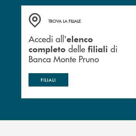
Accedi all' elenco completo&nbsp; delle&nbsp;
TROVA LA FILIALE
Accedi all'
elenco
delle
di
completo
filiali
Banca Monte Pruno
FILIALI