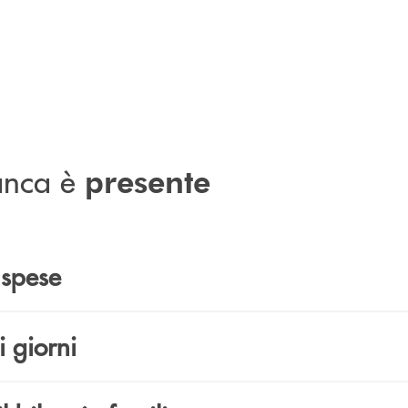
banca è
presente
e spese
i giorni