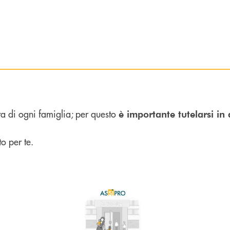
ta di ogni famiglia; per questo
è importante tutelarsi in 
o per te.
guata per la tua abitazione e la tua famiglia.
Scopri di più AsSìPro : assicura ai tuoi cari un futuro 