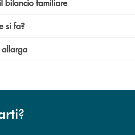
il bilancio familiare
 si fa?
 allarga
?
arti