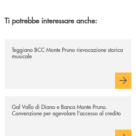
Ti potrebbe interessare anche:
/archivio-bmp/teggiano-bcc-monte-pruno-rievocazione-storica-musical
Teggiano BCC Monte Pruno rievocazione storica
musicale
/archivio-bmp/gal-vallo-di-diano-e-banca-monte-pruno-convenzione-pe
Gal Vallo di Diano e Banca Monte Pruno.
Convenzione per agevolare l'accesso al credito