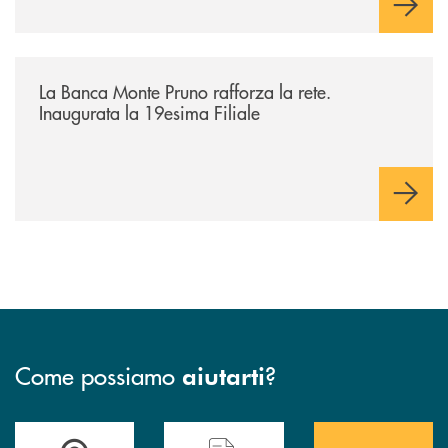
/archivio-bmp/la-banca-monte-pruno-rafforza-la-rete-inaugurata-la-19e
La Banca Monte Pruno rafforza la rete.
Inaugurata la 19esima Filiale
Come possiamo
?
aiutarti
Accedi all' elenco completo&nbsp; delle&nbsp; filiali&nbsp; di Banca 
Hai bisogno di assistenza immediata? Contatta
Hai bisogno di alcuni