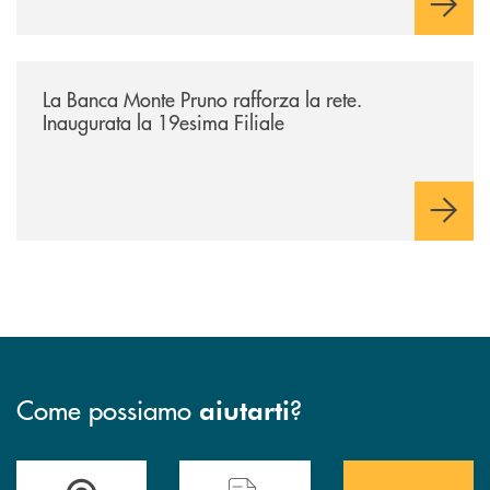
/archivio-bmp/la-banca-monte-pruno-rafforza-la-rete-inaugurata-la-19e
La Banca Monte Pruno rafforza la rete.
Inaugurata la 19esima Filiale
Come possiamo
?
aiutarti
Accedi all' elenco completo&nbsp; delle&nbsp; filiali&nbsp; di Banca 
Hai bisogno di assistenza immediata? Contatta
Hai bisogno di alcuni