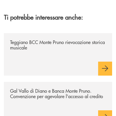
Ti potrebbe interessare anche:
/archivio-bmp/teggiano-bcc-monte-pruno-rievocazione-storica-musical
Teggiano BCC Monte Pruno rievocazione storica
musicale
/archivio-bmp/gal-vallo-di-diano-e-banca-monte-pruno-convenzione-pe
Gal Vallo di Diano e Banca Monte Pruno.
Convenzione per agevolare l'accesso al credito