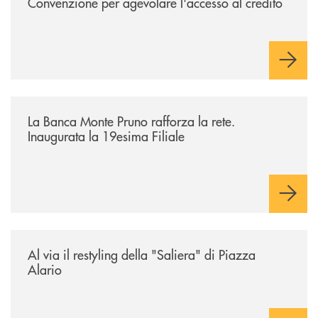
Convenzione per agevolare l'accesso al credito
/archivio-bmp/la-banca-monte-pruno-rafforza-la-rete-inaugurata-la-19e
La Banca Monte Pruno rafforza la rete.
Inaugurata la 19esima Filiale
/archivio-bmp/al-via-il-restyling-della-saliera-di-piazza-alario/
Al via il restyling della "Saliera" di Piazza
Alario