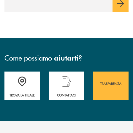
Come possiamo
?
aiutarti
Accedi all' elenco completo&nbsp; delle&nbsp; filiali&nbsp; di Banca 
Hai bisogno di assistenza immediata? Contatta
Hai bisogno di alcuni
TRASPARENZA
TROVA LA FILIALE
CONTATTACI