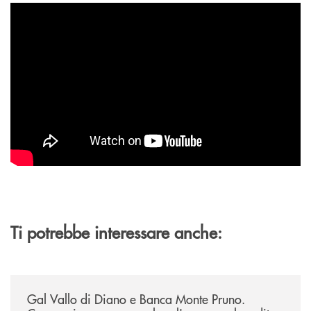
Ti potrebbe interessare anche:
/archivio-bmp/gal-vallo-di-diano-e-banca-monte-pruno-convenzione-pe
Gal Vallo di Diano e Banca Monte Pruno.