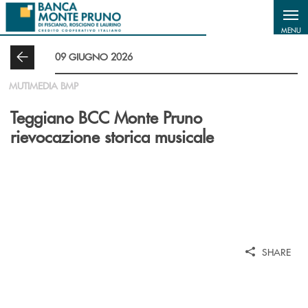
Salta al contenuto principale
MENU
09 GIUGNO 2026
MUTIMEDIA BMP
Teggiano BCC Monte Pruno
rievocazione storica musicale
SHARE