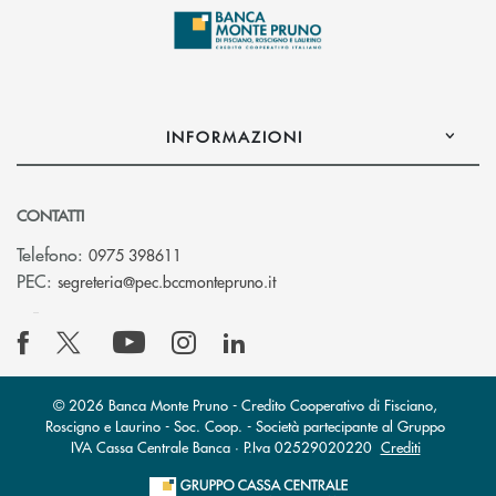
INFORMAZIONI
CONTATTI
Telefono:
0975 398611
(si apre l’app di posta elettro
PEC:
segreteria@pec.bccmontepruno.it
© 2026 Banca Monte Pruno - Credito Cooperativo di Fisciano,
Roscigno e Laurino - Soc. Coop. - Società partecipante al Gruppo
IVA Cassa Centrale Banca · P.Iva 02529020220
Crediti