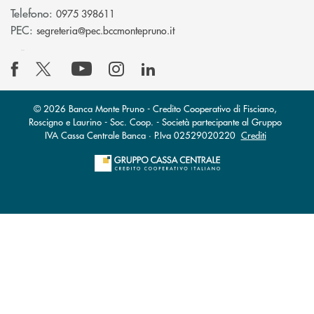
Telefono:
0975 398611
(si apre l’app di posta elettro
PEC:
segreteria@pec.bccmontepruno.it
© 2026 Banca Monte Pruno - Credito Cooperativo di Fisciano,
Roscigno e Laurino - Soc. Coop. - Società partecipante al Gruppo
IVA Cassa Centrale Banca · P.Iva 02529020220
Crediti