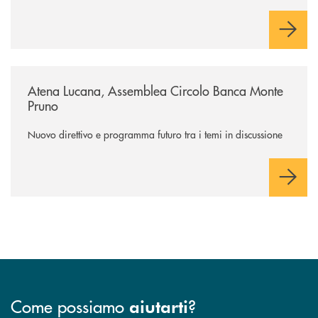
/archivio-circolo-bmp/atena-lucana-assemblea-circolo-banca-monte-p
Atena Lucana, Assemblea Circolo Banca Monte
Pruno
Nuovo direttivo e programma futuro tra i temi in discussione
Come possiamo
?
aiutarti