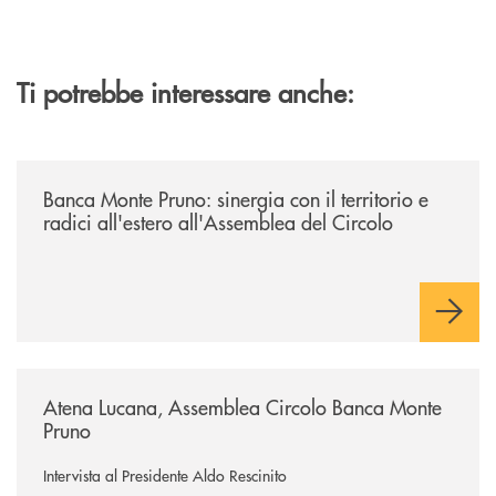
Ti potrebbe interessare anche:
/archivio-circolo-bmp/banca-monte-pruno-sinergia-con-il-territorio-e-ra
Banca Monte Pruno: sinergia con il territorio e
radici all'estero all'Assemblea del Circolo
/archivio-circolo-bmp/atena-lucana-assemblea-circolo-banca-monte-p
Atena Lucana, Assemblea Circolo Banca Monte
Pruno
Intervista al Presidente Aldo Rescinito