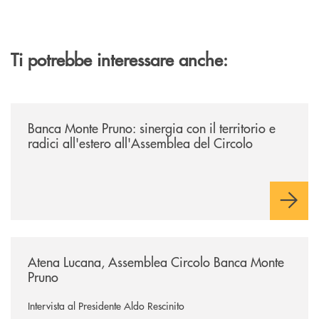
Ti potrebbe interessare anche:
/archivio-circolo-bmp/banca-monte-pruno-sinergia-con-il-territorio-e-ra
Banca Monte Pruno: sinergia con il territorio e
radici all'estero all'Assemblea del Circolo
/archivio-circolo-bmp/atena-lucana-assemblea-circolo-banca-monte-p
Atena Lucana, Assemblea Circolo Banca Monte
Pruno
Intervista al Presidente Aldo Rescinito