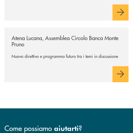
/archivio-circolo-bmp/atena-lucana-assemblea-circolo-banca-monte-p
Atena Lucana, Assemblea Circolo Banca Monte
Pruno
Nuovo direttivo e programma futuro tra i temi in discussione
Come possiamo
?
aiutarti