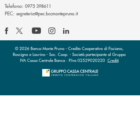
Telefono:
0975 398611
(si apre l’app di posta elettro
PEC:
segreteria@pec.bccmontepruno.it
© 2026 Banca Monte Pruno - Credito Cooperativo di Fisciano,
Roscigno e Laurino - Soc. Coop. - Società partecipante al Gruppo
IVA Cassa Centrale Banca · P.Iva 02529020220
Crediti