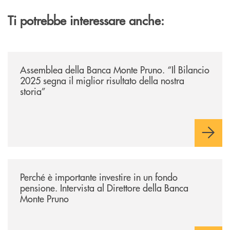
Ti potrebbe interessare anche:
/archivio-ondanews/assemblea-della-banca-monte-pruno-il-bilancio-2025-
Assemblea della Banca Monte Pruno. “Il Bilancio
2025 segna il miglior risultato della nostra
storia”
/archivio-ondanews/perche-e-importante-investire-in-un-fondo-pensione-
Perché è importante investire in un fondo
pensione. Intervista al Direttore della Banca
Monte Pruno