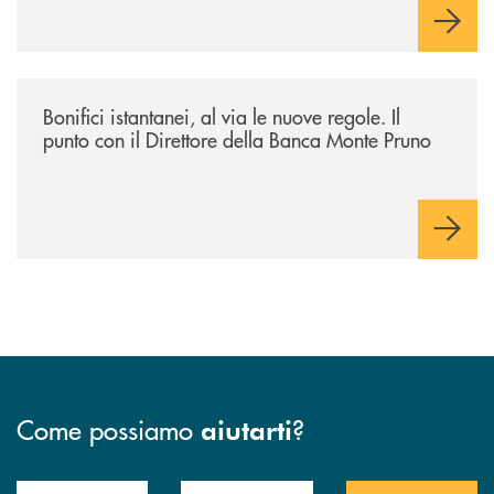
/archivio-ondanews/bonifici-istantanei-al-via-le-nuove-regole-il-punto-
Bonifici istantanei, al via le nuove regole. Il
punto con il Direttore della Banca Monte Pruno
Come possiamo
?
aiutarti