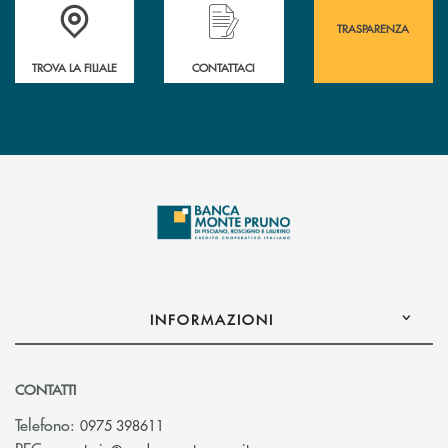
Accedi all' elenco completo&nbsp; delle&nbsp; filiali&nbsp; di Banca 
Hai bisogno di assistenza immediata? Contatta
Hai bisogno di alcuni
TRASPARENZA
TROVA LA FILIALE
CONTATTACI
INFORMAZIONI
CONTATTI
Telefono:
0975 398611
(si apre l’app di posta elettro