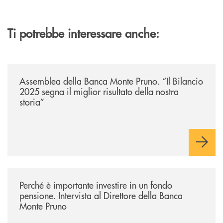
Ti potrebbe interessare anche:
/archivio-ondanews/assemblea-della-banca-monte-pruno-il-bilancio-2025-
Assemblea della Banca Monte Pruno. “Il Bilancio
2025 segna il miglior risultato della nostra
storia”
/archivio-ondanews/perche-e-importante-investire-in-un-fondo-pensione-
Perché è importante investire in un fondo
pensione. Intervista al Direttore della Banca
Monte Pruno