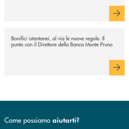
/archivio-ondanews/bonifici-istantanei-al-via-le-nuove-regole-il-punto-
Bonifici istantanei, al via le nuove regole. Il
punto con il Direttore della Banca Monte Pruno
Come possiamo
?
aiutarti