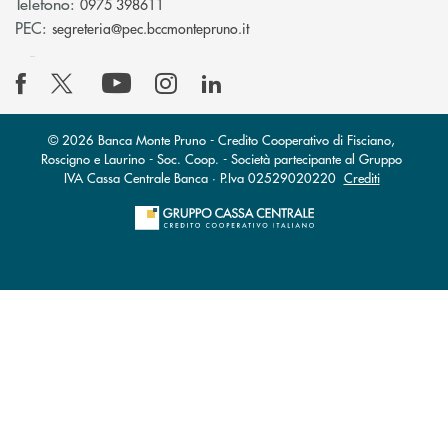
Telefono:
0975 398611
(si apre l’app di posta elettro
PEC:
segreteria@pec.bccmontepruno.it
© 2026 Banca Monte Pruno - Credito Cooperativo di Fisciano,
Roscigno e Laurino - Soc. Coop. - Società partecipante al Gruppo
IVA Cassa Centrale Banca · P.Iva 02529020220
Crediti