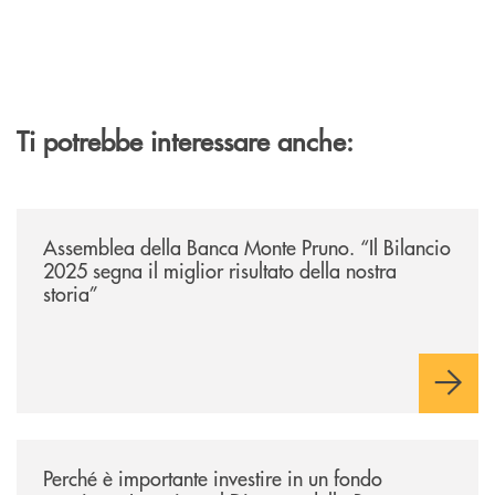
Ti potrebbe interessare anche:
/archivio-ondanews/assemblea-della-banca-monte-pruno-il-bilancio-2025-
Assemblea della Banca Monte Pruno. “Il Bilancio
2025 segna il miglior risultato della nostra
storia”
/archivio-ondanews/perche-e-importante-investire-in-un-fondo-pensione-
Perché è importante investire in un fondo