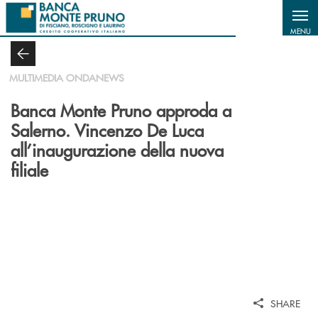
Salta al contenuto principale
MENU
MULTIMEDIA ONDANEWS
Banca Monte Pruno approda a
Salerno. Vincenzo De Luca
all’inaugurazione della nuova
filiale
SHARE