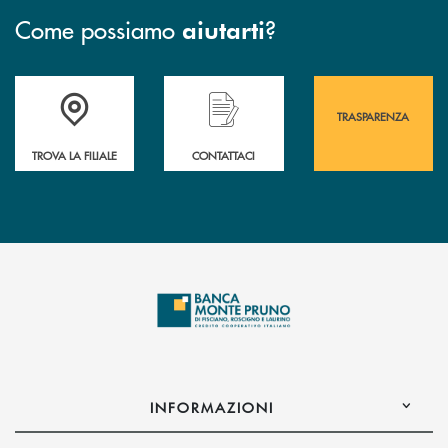
Come possiamo
?
aiutarti
Accedi all' elenco completo&nbsp; delle&nbsp; filiali&nbsp; di Banca 
Hai bisogno di assistenza immediata? Contatta
Hai bisogno di alcuni
TRASPARENZA
TROVA LA FILIALE
CONTATTACI
INFORMAZIONI