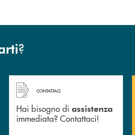
?
arti
 filiali&nbsp; di Banca Monte Pruno
Hai bisogno di assistenza immediata? Contattaci!
CONTATTACI
Hai bisogno di
assistenza
immediata? Contattaci!