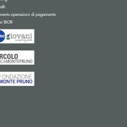
Apre una nuova finestra
lti
mento operazioni di pagamento
Apre una nuova finestra
si IBOR