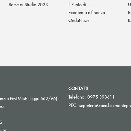
Borse di Studio 2023
Il Punto di...
U
Economia e finanza
R
OndaNews
B
CONTATTI
Telefono:
0975 398611
Apre una nuova finestra
nzia PMI MISE (legge 662/96)
PEC:
segreteria@pec.bccmontepru
na
tà
wing