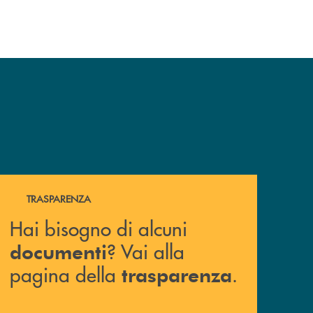
Hai bisogno di alcuni documenti ? Vai alla pagina della 
TRASPARENZA
Hai bisogno di alcuni
? Vai alla
documenti
pagina della
.
trasparenza