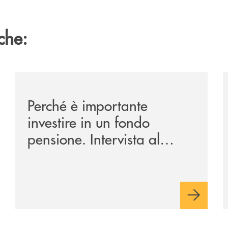
che:
runo-il-bilancio-2025-segna-il-miglior-risultato-della-no
/archivio-ondanews/perche-e-importante-investire-in-u
/
Perché è importante
investire in un fondo
pensione. Intervista al
Direttore della Banca
Monte Pruno