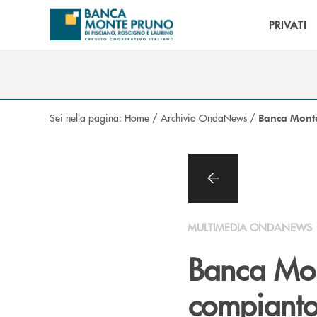
Salta al contenuto principale
PRIVATI
Sei nella pagina:
Home
/
Archivio OndaNews
/
Banca Monte
MULTIMEDIA ONDANEWS
Banca Mont
compianto