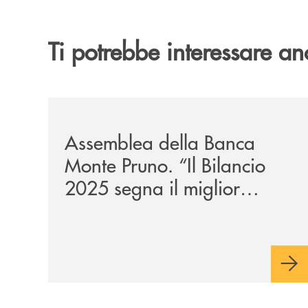
Ti potrebbe interessare an
/archivio-ondanews/assemblea-della-banca-monte-p
Assemblea della Banca
Monte Pruno. “Il Bilancio
2025 segna il miglior
risultato della nostra storia”