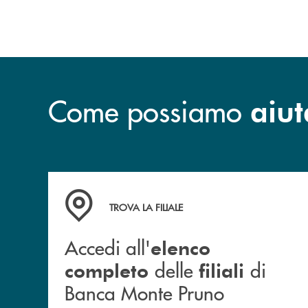
Come possiamo
aiut
Accedi all' elenco completo&nbsp; delle&nbsp;
TROVA LA FILIALE
Accedi all'
elenco
delle
di
completo
filiali
Banca Monte Pruno