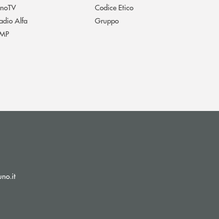
noTV
Codice Etico
adio Alfa
Gruppo
MP
(si apre l’app di posta elettronica)
no.it