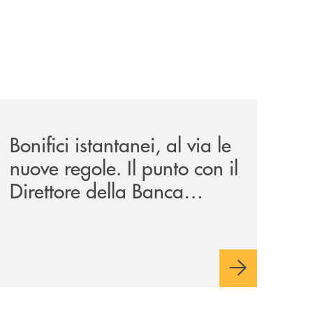
stra-storia/
n-fondo-pensione-intervista-al-direttore-della-banca-mont
archivio-ondanews/bonifici-istantanei-al-via-le-nuove-rego
Bonifici istantanei, al via le
nuove regole. Il punto con il
Direttore della Banca
Monte Pruno