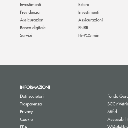
Investimenti
Estero
Previdenza
Investimenti
Assicurazioni
Assicurazioni
Banca digitale
PNRR
Servizi
Hi-POS mini
INFORMAZIONI
Dati societari
Fondo Gara
Trasparenza
BCCInVetri
Privacy
Mifid
Cookie
Accessibili
FEA
Whistleblo