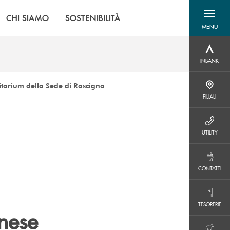
CHI SIAMO
SOSTENIBILITÀ
MENU
menu destra
INBANK
INBANK
itorium della Sede di Roscigno
FILIALI
FILIALI
UTILITY
UTILITY
CONTATTI
CONTATTI
TESORERIE
TESORERIE
nese