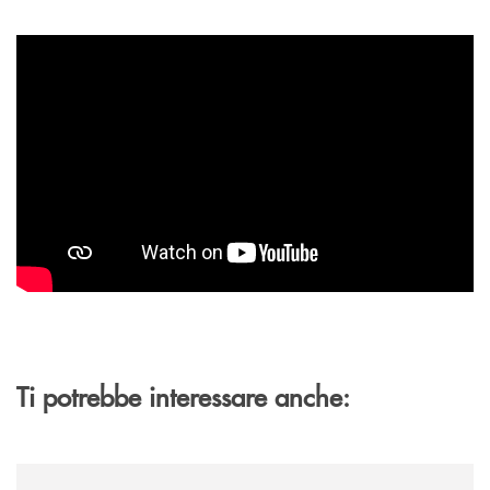
Ti potrebbe interessare anche:
/archivio-ondanews/assemblea-della-banca-monte-pruno-il-bilancio-2025-