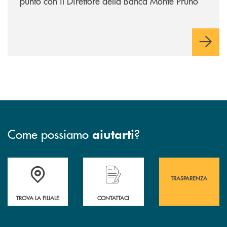
punto con il Direttore della Banca Monte Pruno
Come possiamo
?
aiutarti
Accedi all' elenco completo&nbsp; delle&nbsp; filiali&nbsp; di Banca 
Hai bisogno di assistenza immediata? Contatta
Hai bisogno di alcuni
TRASPARENZA
TROVA LA FILIALE
CONTATTACI