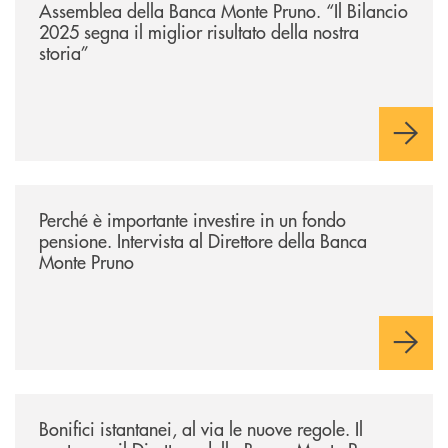
Assemblea della Banca Monte Pruno. “Il Bilancio
2025 segna il miglior risultato della nostra
storia”
/archivio-ondanews/perche-e-importante-investire-in-un-fondo-pensione-
Perché è importante investire in un fondo
pensione. Intervista al Direttore della Banca
Monte Pruno
/archivio-ondanews/bonifici-istantanei-al-via-le-nuove-regole-il-punto-
Bonifici istantanei, al via le nuove regole. Il