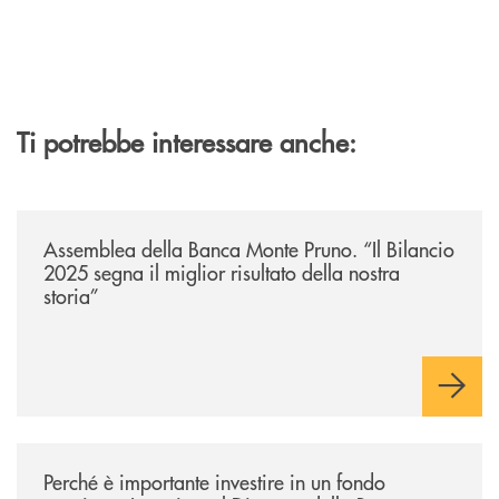
Ti potrebbe interessare anche:
/archivio-ondanews/assemblea-della-banca-monte-pruno-il-bilancio-2025-
Assemblea della Banca Monte Pruno. “Il Bilancio
2025 segna il miglior risultato della nostra
storia”
/archivio-ondanews/perche-e-importante-investire-in-un-fondo-pensione-
Perché è importante investire in un fondo