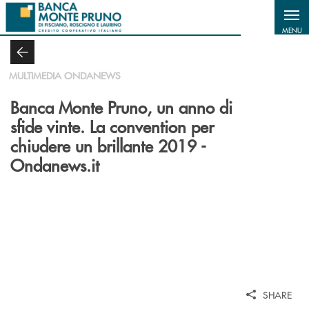
Salta al contenuto principale
MENU
MULTIMEDIA ONDANEWS
Banca Monte Pruno, un anno di
sfide vinte. La convention per
chiudere un brillante 2019 -
Ondanews.it
SHARE