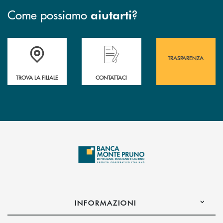
Come possiamo
?
aiutarti
Accedi all' elenco completo&nbsp; delle&nbsp; filiali&nbsp; di Banca 
Hai bisogno di assistenza immediata? Contatta
Hai bisogno di alcuni
TRASPARENZA
TROVA LA FILIALE
CONTATTACI
INFORMAZIONI