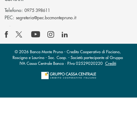
Telefono:
0975 398611
(si apre l’app di posta elettro
PEC:
segreteria@pec.bccmontepruno.it
© 2026 Banca Monte Pruno - Credito Cooperativo di Fisciano,
Roscigno e Laurino - Soc. Coop. - Società partecipante al Gruppo
IVA Cassa Centrale Banca · P.Iva 02529020220
Crediti