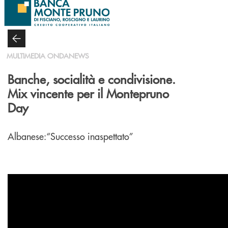
Salta al contenuto principale
MULTIMEDIA ONDANEWS
Banche, socialità e condivisione.
Mix vincente per il Montepruno
Day
Albanese:“Successo inaspettato”