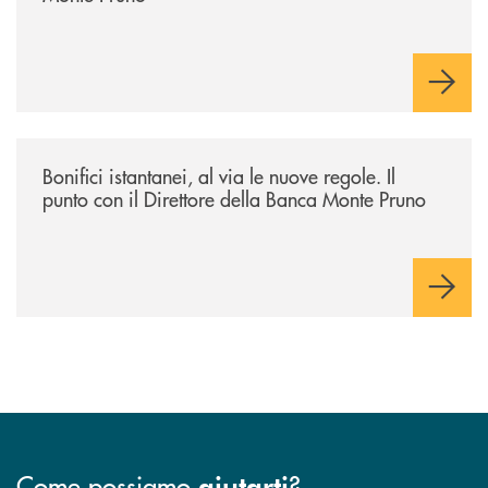
/archivio-ondanews/bonifici-istantanei-al-via-le-nuove-regole-il-punto-
Bonifici istantanei, al via le nuove regole. Il
punto con il Direttore della Banca Monte Pruno
Come possiamo
?
aiutarti