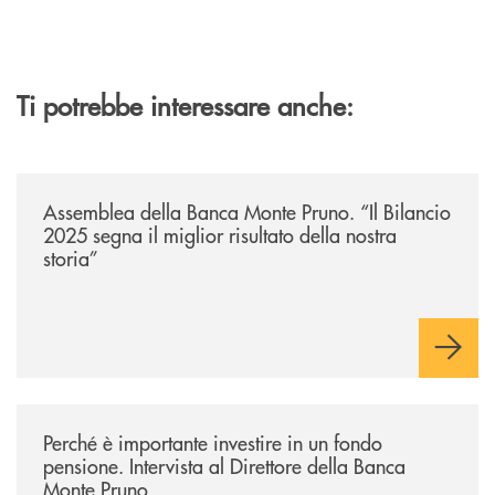
Ti potrebbe interessare anche:
/archivio-ondanews/assemblea-della-banca-monte-pruno-il-bilancio-2025-
Assemblea della Banca Monte Pruno. “Il Bilancio
2025 segna il miglior risultato della nostra
storia”
/archivio-ondanews/perche-e-importante-investire-in-un-fondo-pensione-
Perché è importante investire in un fondo
pensione. Intervista al Direttore della Banca
Monte Pruno