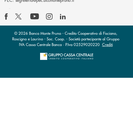
segreteria@pec.bccmontepruno.it
© 2026 Banca Monte Pruno - Credito Cooperativo di Fisciano,
Roscigno e Laurino - Soc. Coop. - Società partecipante al Gruppo
IVA Cassa Centrale Banca · P.Iva 02529020220
Crediti