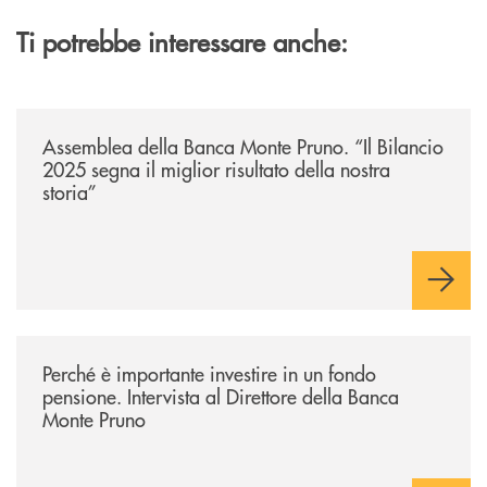
Ti potrebbe interessare anche:
/archivio-ondanews/assemblea-della-banca-monte-pruno-il-bilancio-2025-
Assemblea della Banca Monte Pruno. “Il Bilancio
2025 segna il miglior risultato della nostra
storia”
/archivio-ondanews/perche-e-importante-investire-in-un-fondo-pensione-
Perché è importante investire in un fondo
pensione. Intervista al Direttore della Banca
Monte Pruno