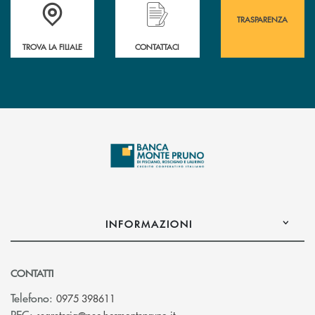
Accedi all' elenco completo&nbsp; delle&nbsp; filiali&nbsp; di Banca 
Hai bisogno di assistenza immediata? Contatta
Hai bisogno di alcuni
TRASPARENZA
TROVA LA FILIALE
CONTATTACI
INFORMAZIONI
CONTATTI
Telefono:
0975 398611
(si apre l’app di posta elettro
PEC: