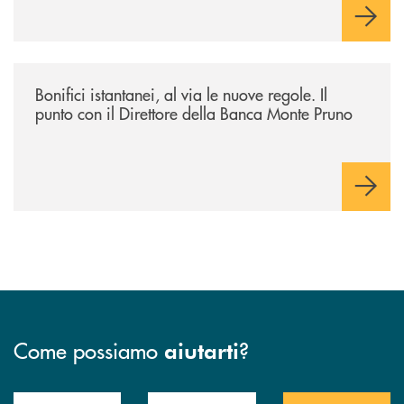
/archivio-ondanews/bonifici-istantanei-al-via-le-nuove-regole-il-punto-
Bonifici istantanei, al via le nuove regole. Il
punto con il Direttore della Banca Monte Pruno
Come possiamo
?
aiutarti