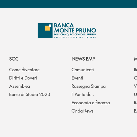
SOCI
NEWS BMP
M
Come diventare
Comunicati
I
Diritti e Doveri
Eventi
O
Assemblea
Rassegna Stampa
V
Borse di Studio 2023
Il Punto di...
U
Economia e finanza
R
OndaNews
B