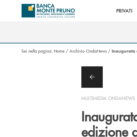
Salta al contenuto principale
PRIVATI
Sei nella pagina:
Home
/
Archivio OndaNews
/
Inaugurata a
MULTIMEDIA ONDANEWS
Inaugurata
edizione 