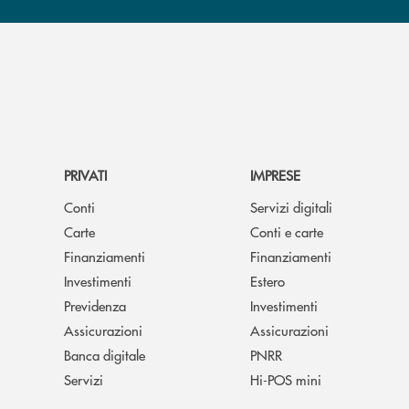
PRIVATI
IMPRESE
Conti
Servizi digitali
Carte
Conti e carte
Finanziamenti
Finanziamenti
Investimenti
Estero
Previdenza
Investimenti
Assicurazioni
Assicurazioni
Banca digitale
PNRR
Servizi
Hi-POS mini