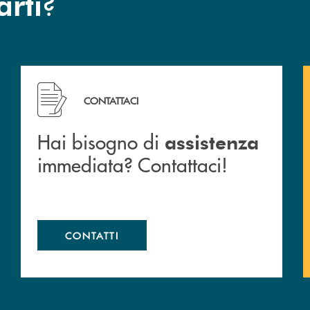
?
arti
 filiali&nbsp; di Banca Monte Pruno
Hai bisogno di assistenza immediata? Contattaci!
CONTATTACI
Hai bisogno di
assistenza
immediata? Contattaci!
CONTATTI