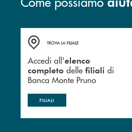
Come possiamo
aiut
Accedi all' elenco completo&nbsp; delle&nbsp;
TROVA LA FILIALE
Accedi all'
elenco
delle
di
completo
filiali
Banca Monte Pruno
FILIALI