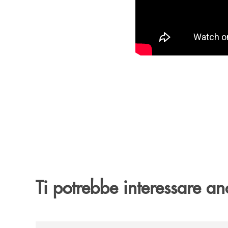
Ti potrebbe interessare an
/archivio-ondanews/assemblea-della-banca-monte-p