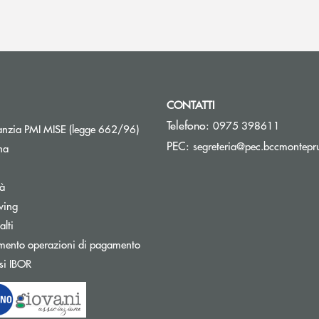
CONTATTI
Telefono:
0975 398611
Apre una nuova finestra
nzia PMI MISE (legge 662/96)
PEC:
segreteria@pec.bccmontepru
na
tà
wing
Apre una nuova finestra
lti
mento operazioni di pagamento
Apre una nuova finestra
si IBOR