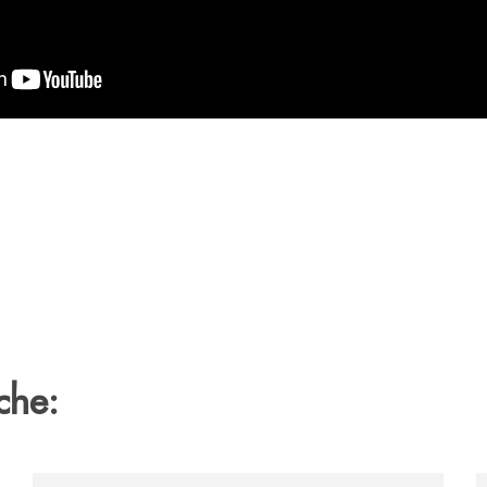
che:
runo-il-bilancio-2025-segna-il-miglior-risultato-della-no
/archivio-ondanews/perche-e-importante-investire-in-u
/