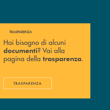
Hai bisogno di alcuni documenti ? Vai alla pagina della 
TRASPARENZA
Hai bisogno di alcuni
? Vai alla
documenti
pagina della
.
trasparenza
TRASPARENZA