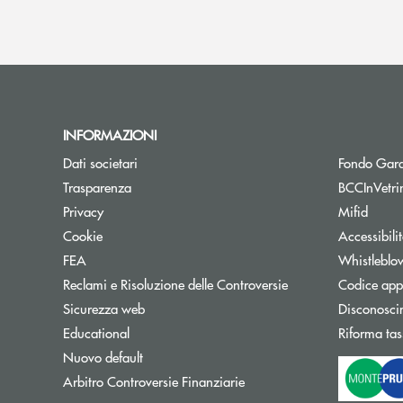
INFORMAZIONI
Dati societari
Fondo Gara
Trasparenza
BCCInVetri
Privacy
Mifid
Cookie
Accessibili
FEA
Whistleblo
Reclami e Risoluzione delle Controversie
Codice appa
Sicurezza web
Disconosci
Educational
Riforma tas
Nuovo default
Apre una nuova finestra
Arbitro Controversie Finanziarie