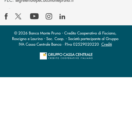
segreteria@pec.bccmontepruno.it
© 2026 Banca Monte Pruno - Credito Cooperativo di Fisciano,
Roscigno e Laurino - Soc. Coop. - Società partecipante al Gruppo
IVA Cassa Centrale Banca · P.Iva 02529020220
Crediti