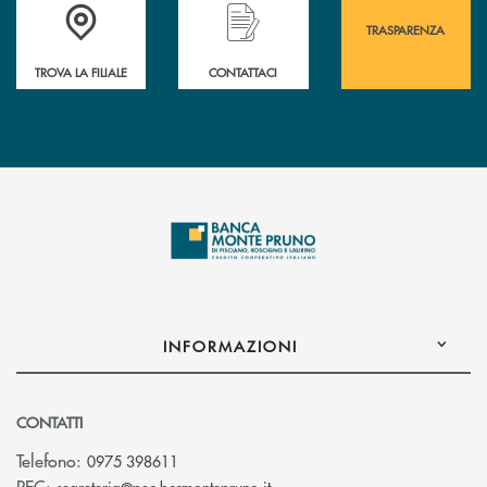
Accedi all' elenco completo&nbsp; delle&nbsp; filiali&nbsp; di Banca 
Hai bisogno di assistenza immediata? Contatta
Hai bisogno di alcuni
TRASPARENZA
TROVA LA FILIALE
CONTATTACI
INFORMAZIONI
CONTATTI
Telefono:
0975 398611
(si apre l’app di posta elettro
PEC: