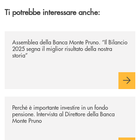
Ti potrebbe interessare anche:
/archivio-ondanews/assemblea-della-banca-monte-pruno-il-bilancio-2025-
Assemblea della Banca Monte Pruno. “Il Bilancio
2025 segna il miglior risultato della nostra
storia”
/archivio-ondanews/perche-e-importante-investire-in-un-fondo-pensione-
Perché è importante investire in un fondo
pensione. Intervista al Direttore della Banca
Monte Pruno