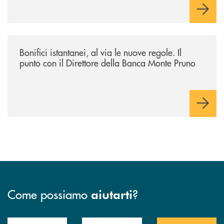
/archivio-ondanews/bonifici-istantanei-al-via-le-nuove-regole-il-punto-
Bonifici istantanei, al via le nuove regole. Il
punto con il Direttore della Banca Monte Pruno
Come possiamo
?
aiutarti