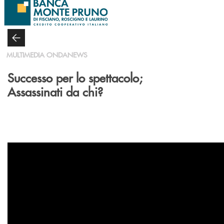
Salta al contenuto principale
MULTIMEDIA ONDANEWS
Successo per lo spettacolo;
Assassinati da chi?