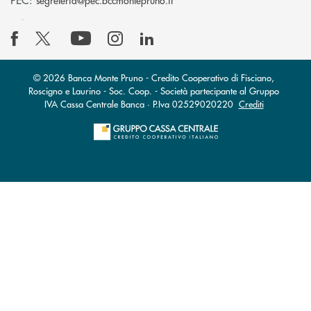
segreteria@pec.bccmontepruno.it
© 2026 Banca Monte Pruno - Credito Cooperativo di Fisciano,
Roscigno e Laurino - Soc. Coop. - Società partecipante al Gruppo
IVA Cassa Centrale Banca · P.Iva 02529020220
Crediti