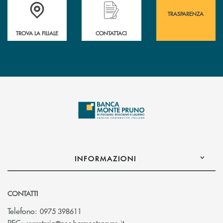
Accedi all' elenco completo&nbsp; delle&nbsp; filiali&nbsp; di Banca 
Hai bisogno di assistenza immediata? Contatta
Hai bisogno di alcuni
TRASPARENZA
TROVA LA FILIALE
CONTATTACI
INFORMAZIONI
CONTATTI
Telefono:
0975 398611
(si apre l’app di posta elettro
PEC: