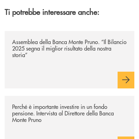
Ti potrebbe interessare anche:
/archivio-ondanews/assemblea-della-banca-monte-pruno-il-bilancio-2025-
Assemblea della Banca Monte Pruno. “Il Bilancio
2025 segna il miglior risultato della nostra
storia”
/archivio-ondanews/perche-e-importante-investire-in-un-fondo-pensione-
Perché è importante investire in un fondo
pensione. Intervista al Direttore della Banca
Monte Pruno