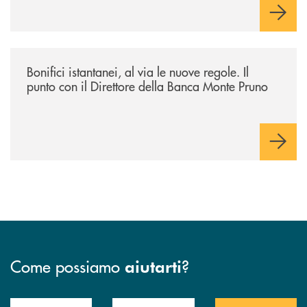
/archivio-ondanews/bonifici-istantanei-al-via-le-nuove-regole-il-punto-
Bonifici istantanei, al via le nuove regole. Il
punto con il Direttore della Banca Monte Pruno
Come possiamo
?
aiutarti