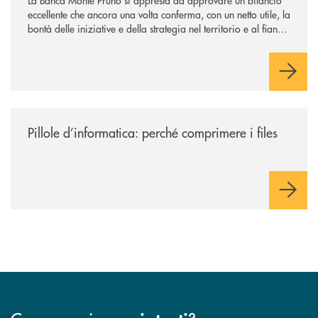
La Banca Monte Pruno si appresta ad approvare un bilancio
eccellente che ancora una volta conferma, con un netto utile, la
bontà delle iniziative e della strategia nel territorio e al fianco
del territorio della BCC
/archivio-radio-alfa/pillole-d-informatica-perche-comprimere-i-files/
Pillole d’informatica: perché comprimere i files