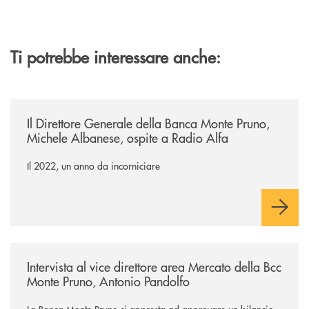
Ti potrebbe interessare anche:
/archivio-radio-alfa/il-direttore-generale-della-banca-monte-pruno-mic
Il Direttore Generale della Banca Monte Pruno,
Michele Albanese, ospite a Radio Alfa
Il 2022, un anno da incorniciare
/archivio-radio-alfa/intervista-al-vice-direttore-area-mercato-della-b
Intervista al vice direttore area Mercato della Bcc
Monte Pruno, Antonio Pandolfo