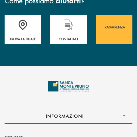
Come possiamo
?
aiutarti
Accedi all' elenco completo&nbsp; delle&nbsp; filiali&nbsp; di Banca 
Hai bisogno di assistenza immediata? Contatta
Hai bisogno di alcuni
TRASPARENZA
TROVA LA FILIALE
CONTATTACI
INFORMAZIONI