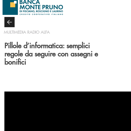
Salta al contenuto principale
MULTIMEDIA RADIO ALFA
Pillole d’informatica: semplici
regole da seguire con assegni e
bonifici