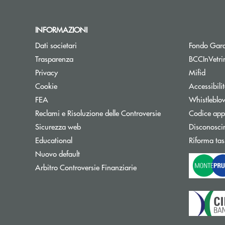
INFORMAZIONI
Dati societari
Fondo Gara
Trasparenza
BCCInVetri
Privacy
Mifid
Cookie
Accessibili
FEA
Whistleblo
Reclami e Risoluzione delle Controversie
Codice appa
Sicurezza web
Disconosci
Educational
Riforma tas
Nuovo default
Apre una nuova finestra
Arbitro Controversie Finanziarie