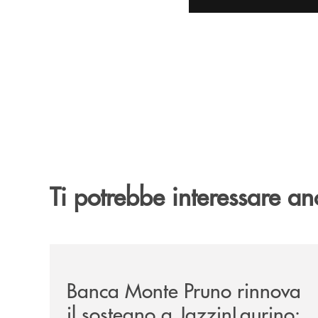
Ti potrebbe interessare an
/archivio-uno-tv/banca-monte-pruno-rinnova-il-sos
Banca Monte Pruno rinnova
il sostegno a JazzinLaurino: