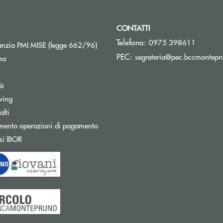
CONTATTI
Telefono:
0975 398611
Apre una nuova finestra
nzia PMI MISE (legge 662/96)
PEC:
segreteria@pec.bccmontepru
na
tà
wing
Apre una nuova finestra
lti
mento operazioni di pagamento
Apre una nuova finestra
si IBOR