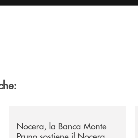
che:
tegno-a-jazzinlaurino-il-festival-del-cilento-compie-24-an
/archivio-uno-tv/nocera-la-banca-monte-pruno-sostiene
/
Nocera, la Banca Monte
Pruno sostiene il Nocera