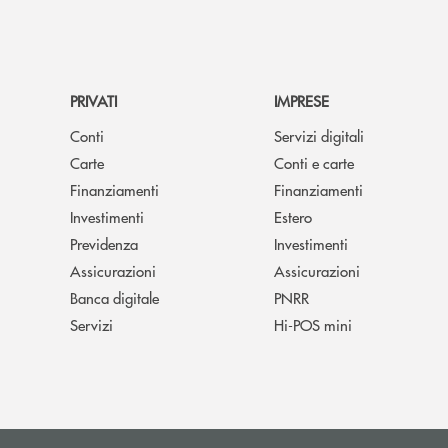
PRIVATI
IMPRESE
Conti
Servizi digitali
Carte
Conti e carte
Finanziamenti
Finanziamenti
Investimenti
Estero
Previdenza
Investimenti
Assicurazioni
Assicurazioni
Banca digitale
PNRR
Servizi
Hi-POS mini