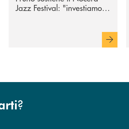
Jazz Festival: "investiamo
nella comunità"
?
arti