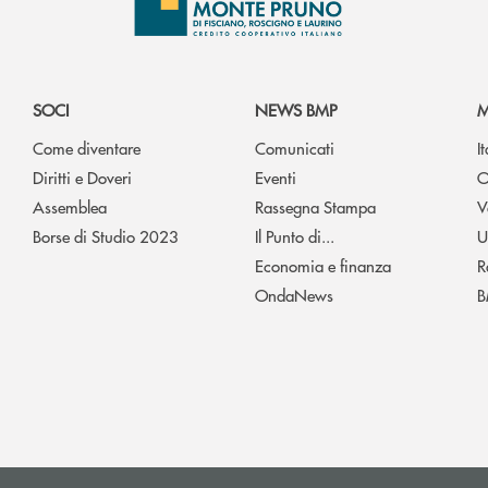
SOCI
NEWS BMP
M
Come diventare
Comunicati
I
Diritti e Doveri
Eventi
O
Assemblea
Rassegna Stampa
V
Borse di Studio 2023
Il Punto di...
U
Economia e finanza
R
OndaNews
B