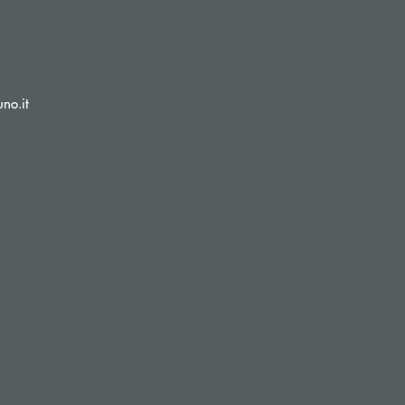
(si apre l’app di posta elettronica)
no.it