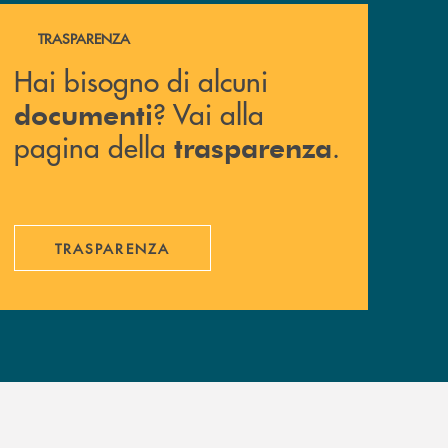
Hai bisogno di alcuni documenti ? Vai alla pagina della 
TRASPARENZA
Hai bisogno di alcuni
? Vai alla
documenti
pagina della
.
trasparenza
TRASPARENZA