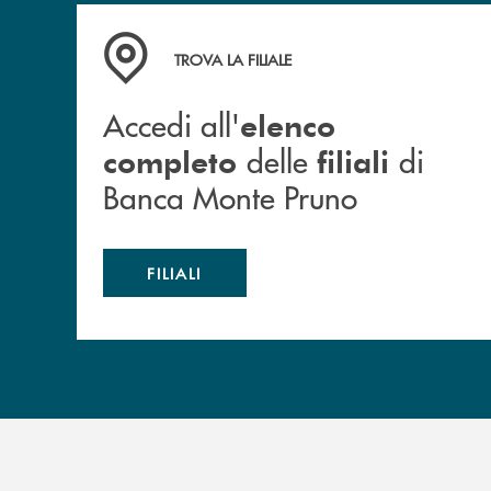
Accedi all' elenco completo&nbsp; delle&nbsp;
TROVA LA FILIALE
Accedi all'
elenco
delle
di
completo
filiali
Banca Monte Pruno
FILIALI