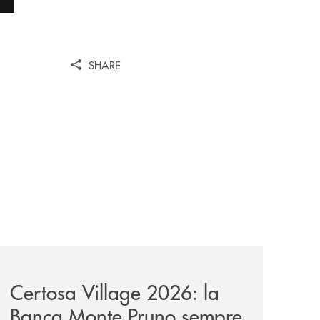
SHARE
ni/
-il-nocera-jazz-festival-investiamo-nella-comunita/
archivio-uno-tv/certosa-village-2026-la-banca-monte-pruno
Certosa Village 2026: la
Banca Monte Pruno sempre