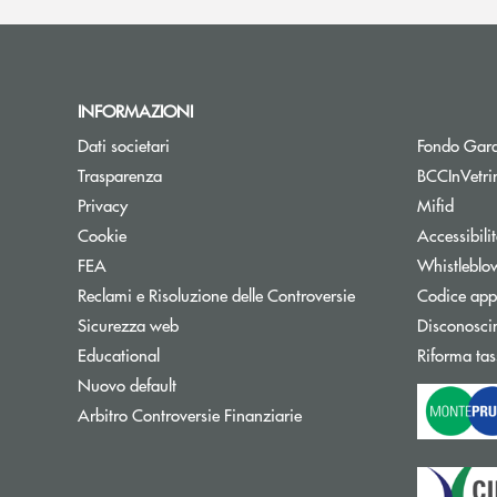
INFORMAZIONI
Dati societari
Fondo Gara
Trasparenza
BCCInVetri
Privacy
Mifid
Cookie
Accessibili
FEA
Whistleblo
Reclami e Risoluzione delle Controversie
Codice appa
Sicurezza web
Disconosci
Educational
Riforma tas
Nuovo default
Apre una nuova finestra
Arbitro Controversie Finanziarie