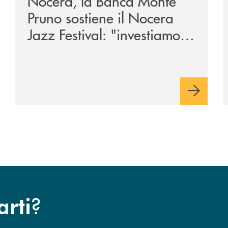
Nocera, la Banca Monte
Pruno sostiene il Nocera
Jazz Festival: "investiamo
nella comunità"
?
arti