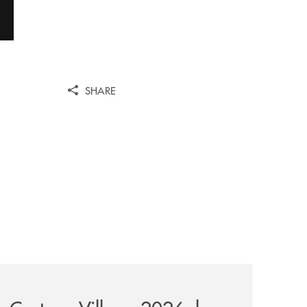
SHARE
ni/
-il-nocera-jazz-festival-investiamo-nella-comunita/
archivio-uno-tv/certosa-village-2026-la-banca-monte-pruno