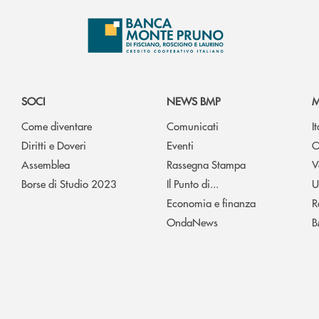
SOCI
NEWS BMP
M
Come diventare
Comunicati
I
Diritti e Doveri
Eventi
O
Assemblea
Rassegna Stampa
V
Borse di Studio 2023
Il Punto di...
U
Economia e finanza
R
OndaNews
B