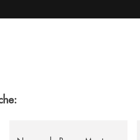
che:
tegno-a-jazzinlaurino-il-festival-del-cilento-compie-24-an
/archivio-uno-tv/nocera-la-banca-monte-pruno-sostiene
/