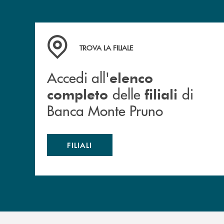
Accedi all' elenco completo&nbsp; delle&nbsp;
TROVA LA FILIALE
Accedi all'
elenco
delle
di
completo
filiali
Banca Monte Pruno
FILIALI