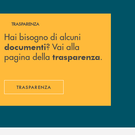
Hai bisogno di alcuni documenti ? Vai alla pagina della 
TRASPARENZA
Hai bisogno di alcuni
? Vai alla
documenti
pagina della
.
trasparenza
TRASPARENZA