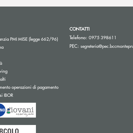
CONTATTI
Telefono:
0975 398611
Apre una nuova finestra
nzia PMI MISE (legge 662/96)
PEC:
segreteria@pec.bccmontepru
na
tà
wing
Apre una nuova finestra
lti
mento operazioni di pagamento
Apre una nuova finestra
si IBOR