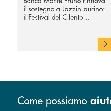
Banca Monte Pruno rinnova
il sostegno a JazzinLaurino:
il Festival del Cilento
compie 24 anni
Come possiamo
aiut