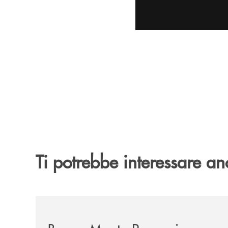
Ti potrebbe interessare an
/archivio-uno-tv/banca-monte-pruno-rinnova-il-sos