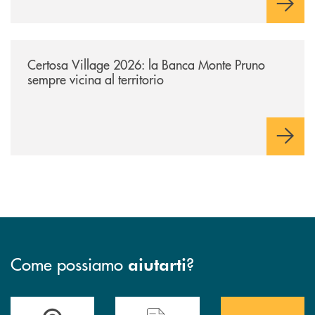
/archivio-uno-tv/certosa-village-2026-la-banca-monte-pruno-sempre-vici
Certosa Village 2026: la Banca Monte Pruno
sempre vicina al territorio
Come possiamo
?
aiutarti
Accedi all' elenco completo&nbsp; delle&nbsp; filiali&nbsp; di Banca 
Hai bisogno di assistenza immediata? Contatta
Hai bisogno di alcuni