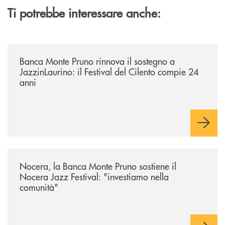
Ti potrebbe interessare anche:
/archivio-uno-tv/banca-monte-pruno-rinnova-il-sostegno-a-jazzinlaurino-
Banca Monte Pruno rinnova il sostegno a
JazzinLaurino: il Festival del Cilento compie 24
anni
/archivio-uno-tv/nocera-la-banca-monte-pruno-sostiene-il-nocera-jazz-f
Nocera, la Banca Monte Pruno sostiene il
Nocera Jazz Festival: "investiamo nella
comunità"