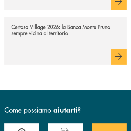
/archivio-uno-tv/certosa-village-2026-la-banca-monte-pruno-sempre-vici
Certosa Village 2026: la Banca Monte Pruno
sempre vicina al territorio
Come possiamo
?
aiutarti
Accedi all' elenco completo&nbsp; delle&nbsp; filiali&nbsp; di Banca 
Hai bisogno di assistenza immediata? Contatta
Hai bisogno di alcuni