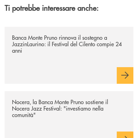
Ti potrebbe interessare anche:
/archivio-uno-tv/banca-monte-pruno-rinnova-il-sostegno-a-jazzinlaurino-
Banca Monte Pruno rinnova il sostegno a
JazzinLaurino: il Festival del Cilento compie 24
anni
/archivio-uno-tv/nocera-la-banca-monte-pruno-sostiene-il-nocera-jazz-f
Nocera, la Banca Monte Pruno sostiene il
Nocera Jazz Festival: "investiamo nella
comunità"