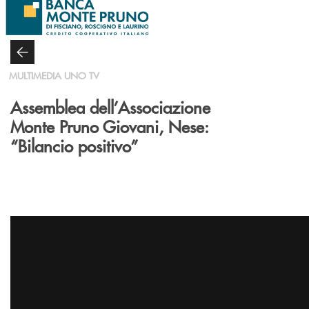
Salta al contenuto principale
MULTIMEDIA UNO TV
Assemblea dell’Associazione
Monte Pruno Giovani, Nese:
“Bilancio positivo”