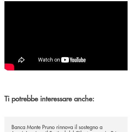
Ti potrebbe interessare anche:
/archivio-uno-tv/banca-monte-pruno-rinnova-il-sostegno-a-jazzinlaurino-
Banca Monte Pruno rinnova il sostegno a