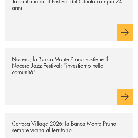
JazzinLaurino: il Festival del Cilento compie 24
anni
/archivio-uno-tv/nocera-la-banca-monte-pruno-sostiene-il-nocera-jazz-f
Nocera, la Banca Monte Pruno sostiene il
Nocera Jazz Festival: "investiamo nella
comunità"
/archivio-uno-tv/certosa-village-2026-la-banca-monte-pruno-sempre-vici
Certosa Village 2026: la Banca Monte Pruno
sempre vicina al territorio