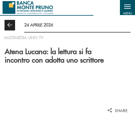
Salta al contenuto principale
MENU
24 APRILE 2026
MULTIMEDIA UNO TV
Atena Lucana: la lettura si fa
incontro con adotta uno scrittore
SHARE