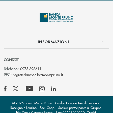
INFORMAZIONI
CONTATTI
Telefono:
0975 398611
(si apre l’app di posta elettro
PEC:
segreteria@pec.bccmontepruno.it
© 2026 Banca Monte Pruno - Credito Cooperativo di Fisciano,
Roscigno e Laurino - Soc. Coop. - Società partecipante al Gruppo
IVA Cassa Centrale Banca · P.Iva 02529020220
Crediti