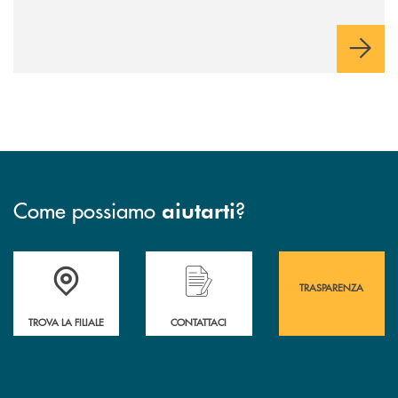
Come possiamo
?
aiutarti
Accedi all' elenco completo&nbsp; delle&nbsp; filiali&nbsp; di Banca 
Hai bisogno di assistenza immediata? Contatta
Hai bisogno di alcuni
TRASPARENZA
TROVA LA FILIALE
CONTATTACI