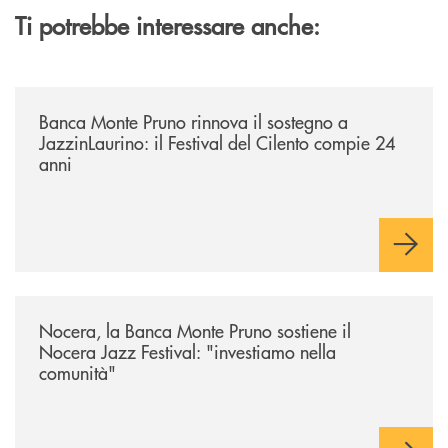
Ti potrebbe interessare anche:
/archivio-uno-tv/banca-monte-pruno-rinnova-il-sostegno-a-jazzinlaurino-
Banca Monte Pruno rinnova il sostegno a
JazzinLaurino: il Festival del Cilento compie 24
anni
/archivio-uno-tv/nocera-la-banca-monte-pruno-sostiene-il-nocera-jazz-f
Nocera, la Banca Monte Pruno sostiene il
Nocera Jazz Festival: "investiamo nella
comunità"