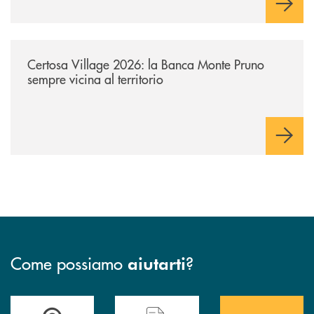
/archivio-uno-tv/certosa-village-2026-la-banca-monte-pruno-sempre-vici
Certosa Village 2026: la Banca Monte Pruno
sempre vicina al territorio
Come possiamo
?
aiutarti
Accedi all' elenco completo&nbsp; delle&nbsp; filiali&nbsp; di Banca 
Hai bisogno di assistenza immediata? Contatta
Hai bisogno di alcuni