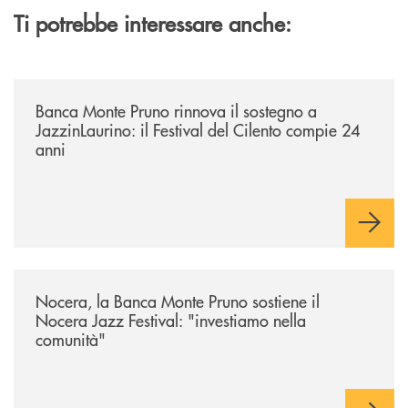
Ti potrebbe interessare anche:
/archivio-uno-tv/banca-monte-pruno-rinnova-il-sostegno-a-jazzinlaurino-
Banca Monte Pruno rinnova il sostegno a
JazzinLaurino: il Festival del Cilento compie 24
anni
/archivio-uno-tv/nocera-la-banca-monte-pruno-sostiene-il-nocera-jazz-f
Nocera, la Banca Monte Pruno sostiene il
Nocera Jazz Festival: "investiamo nella
comunità"