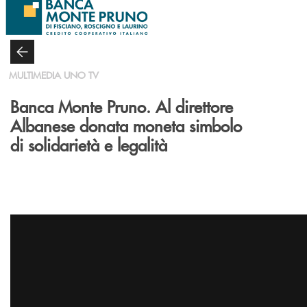
Salta al contenuto principale
MULTIMEDIA UNO TV
Banca Monte Pruno. Al direttore
Albanese donata moneta simbolo
di solidarietà e legalità