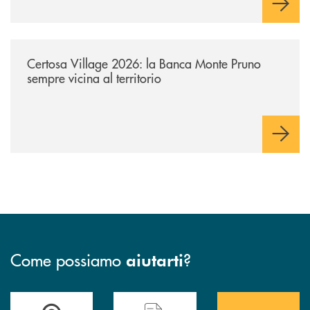
/archivio-uno-tv/certosa-village-2026-la-banca-monte-pruno-sempre-vici
Certosa Village 2026: la Banca Monte Pruno
sempre vicina al territorio
Come possiamo
?
aiutarti
Accedi all' elenco completo&nbsp; delle&nbsp; filiali&nbsp; di Banca 
Hai bisogno di assistenza immediata? Contatta
Hai bisogno di alcuni