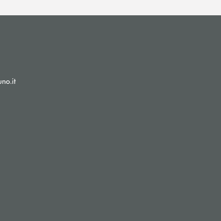
(si apre l’app di posta elettronica)
no.it