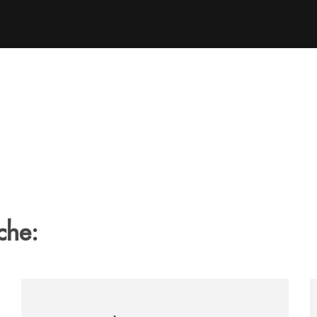
che:
tegno-a-jazzinlaurino-il-festival-del-cilento-compie-24-an
/archivio-uno-tv/nocera-la-banca-monte-pruno-sostiene
/