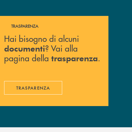
Hai bisogno di alcuni documenti ? Vai alla pagina della 
TRASPARENZA
Hai bisogno di alcuni
? Vai alla
documenti
pagina della
.
trasparenza
TRASPARENZA