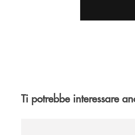
Ti potrebbe interessare an
/archivio-uno-tv/banca-monte-pruno-rinnova-il-sos