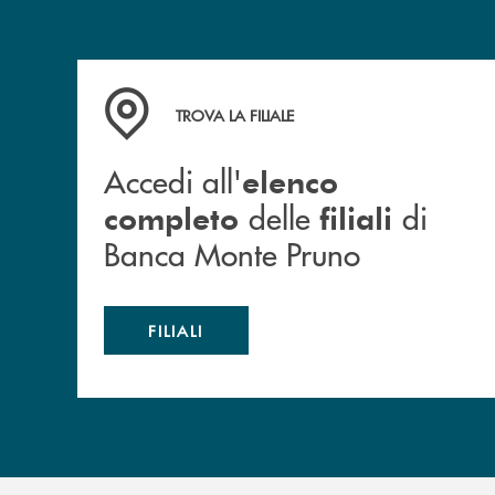
Accedi all' elenco completo&nbsp; delle&nbsp;
TROVA LA FILIALE
Accedi all'
elenco
delle
di
completo
filiali
Banca Monte Pruno
FILIALI