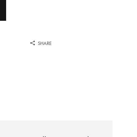
SHARE
ni/
-il-nocera-jazz-festival-investiamo-nella-comunita/
archivio-uno-tv/certosa-village-2026-la-banca-monte-pruno