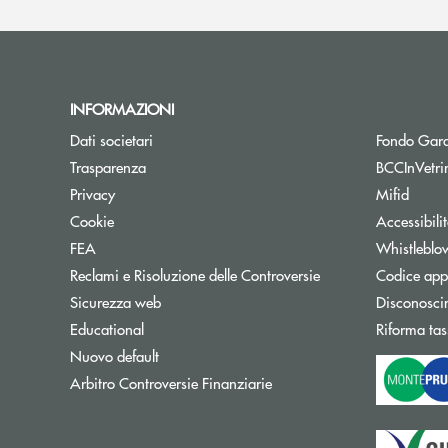
INFORMAZIONI
Dati societari
Fondo Gara
Trasparenza
BCCInVetri
Privacy
Mifid
Cookie
Accessibili
FEA
Whistleblo
Reclami e Risoluzione delle Controversie
Codice appa
Sicurezza web
Disconosci
Educational
Riforma tas
Nuovo default
Apre una nuova finestra
Arbitro Controversie Finanziarie