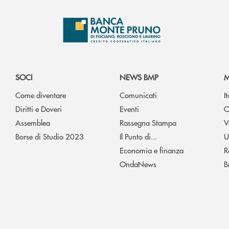
SOCI
NEWS BMP
M
Come diventare
Comunicati
I
Diritti e Doveri
Eventi
O
Assemblea
Rassegna Stampa
V
Borse di Studio 2023
Il Punto di...
U
Economia e finanza
R
OndaNews
B