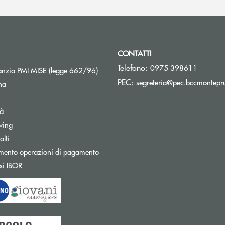
CONTATTI
Telefono:
0975 398611
Apre una nuova finestra
nzia PMI MISE (legge 662/96)
PEC:
segreteria@pec.bccmontepru
na
tà
wing
Apre una nuova finestra
lti
mento operazioni di pagamento
Apre una nuova finestra
si IBOR