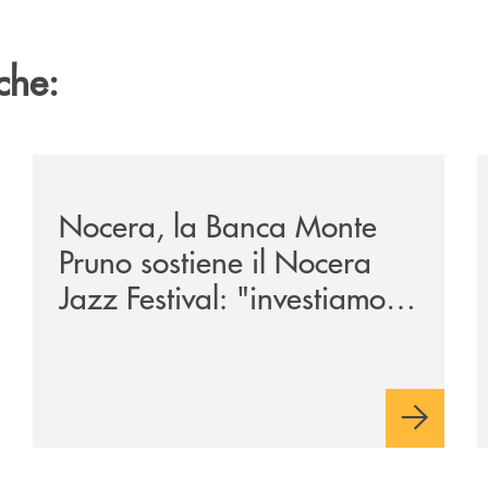
che:
tegno-a-jazzinlaurino-il-festival-del-cilento-compie-24-an
/archivio-uno-tv/nocera-la-banca-monte-pruno-sostiene
/
Nocera, la Banca Monte
Pruno sostiene il Nocera
Jazz Festival: "investiamo
nella comunità"