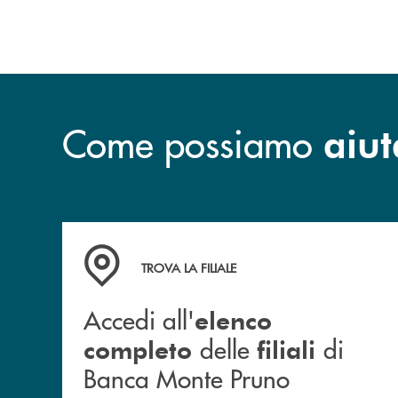
Come possiamo
aiut
Accedi all' elenco completo&nbsp; delle&nbsp;
TROVA LA FILIALE
Accedi all'
elenco
delle
di
completo
filiali
Banca Monte Pruno