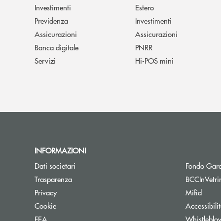
Investimenti
Estero
Previdenza
Investimenti
Assicurazioni
Assicurazioni
Banca digitale
PNRR
Servizi
Hi-POS mini
INFORMAZIONI
Dati societari
Fondo Gara
Trasparenza
BCCInVetri
Privacy
Mifid
Cookie
Accessibili
FEA
Whistleblo