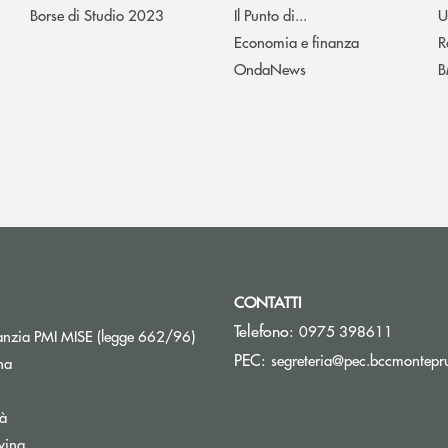
Borse di Studio 2023
Il Punto di...
U
Economia e finanza
R
OndaNews
B
CONTATTI
Telefono:
0975 398611
Apre una nuova finestra
nzia PMI MISE (legge 662/96)
PEC:
segreteria@pec.bccmontepru
na
tà
wing