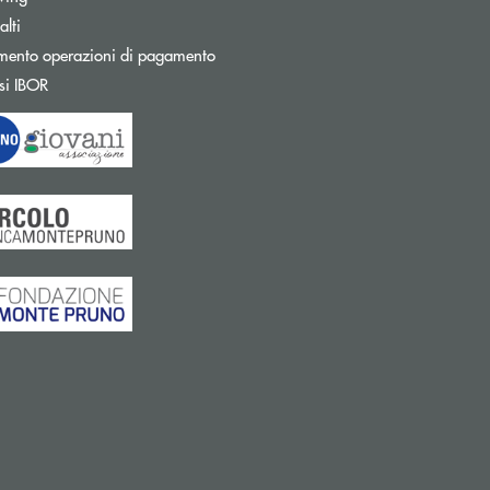
Apre una nuova finestra
lti
mento operazioni di pagamento
Apre una nuova finestra
si IBOR