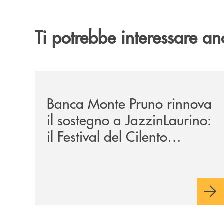
Ti potrebbe interessare an
/archivio-uno-tv/banca-monte-pruno-rinnova-il-sos
Banca Monte Pruno rinnova
il sostegno a JazzinLaurino:
il Festival del Cilento
compie 24 anni