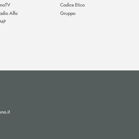
noTV
Codice Etico
adio Alfa
Gruppo
MP
(si apre l’app di posta elettronica)
no.it