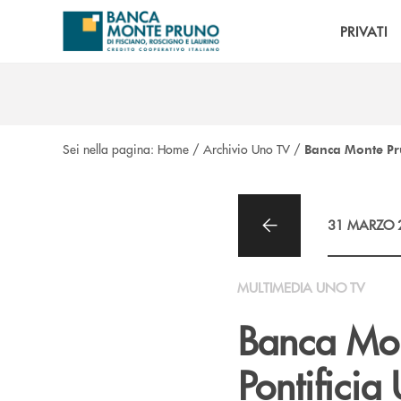
Salta al contenuto principale
PRIVATI
Sei nella pagina:
Home
/
Archivio Uno TV
/
Banca Monte Pru
31 MARZO 
MULTIMEDIA UNO TV
Banca Mon
Pontificia