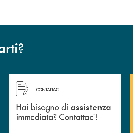
?
arti
 filiali&nbsp; di Banca Monte Pruno
Hai bisogno di assistenza immediata? Contattaci!
CONTATTACI
Hai bisogno di
assistenza
immediata? Contattaci!