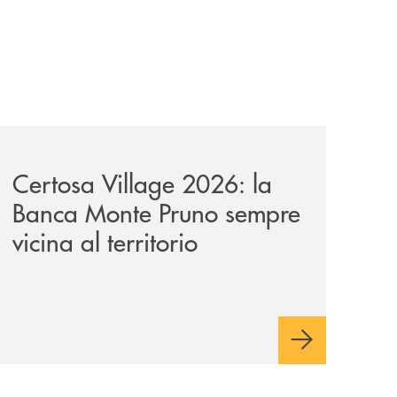
ni/
-il-nocera-jazz-festival-investiamo-nella-comunita/
archivio-uno-tv/certosa-village-2026-la-banca-monte-pruno
Certosa Village 2026: la
Banca Monte Pruno sempre
vicina al territorio