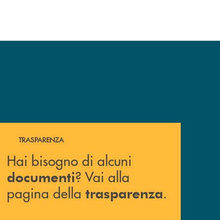
Hai bisogno di alcuni documenti ? Vai alla pagina della 
TRASPARENZA
Hai bisogno di alcuni
? Vai alla
documenti
pagina della
.
trasparenza