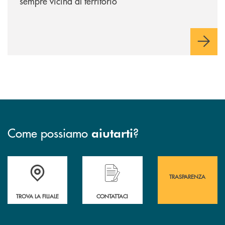
sempre vicina al territorio
Come possiamo
?
aiutarti
Accedi all' elenco completo&nbsp; delle&nbsp; filiali&nbsp; di Banca 
Hai bisogno di assistenza immediata? Contatta
Hai bisogno di alcuni
TRASPARENZA
TROVA LA FILIALE
CONTATTACI