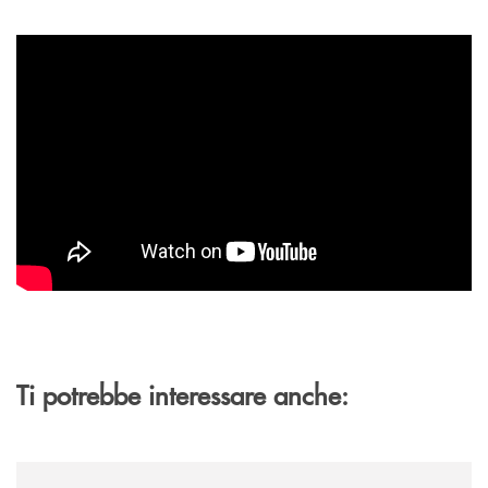
Ti potrebbe interessare anche:
/archivio-uno-tv/banca-monte-pruno-rinnova-il-sostegno-a-jazzinlaurino-