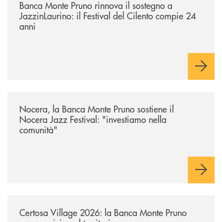
Banca Monte Pruno rinnova il sostegno a
JazzinLaurino: il Festival del Cilento compie 24
anni
/archivio-uno-tv/nocera-la-banca-monte-pruno-sostiene-il-nocera-jazz-f
Nocera, la Banca Monte Pruno sostiene il
Nocera Jazz Festival: "investiamo nella
comunità"
/archivio-uno-tv/certosa-village-2026-la-banca-monte-pruno-sempre-vici
Certosa Village 2026: la Banca Monte Pruno