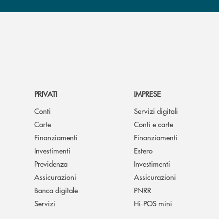
PRIVATI
IMPRESE
Conti
Servizi digitali
Carte
Conti e carte
Finanziamenti
Finanziamenti
Investimenti
Estero
Previdenza
Investimenti
Assicurazioni
Assicurazioni
Banca digitale
PNRR
Servizi
Hi-POS mini