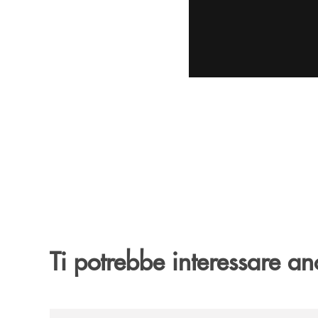
Ti potrebbe interessare an
/archivio-uno-tv/banca-monte-pruno-rinnova-il-sos