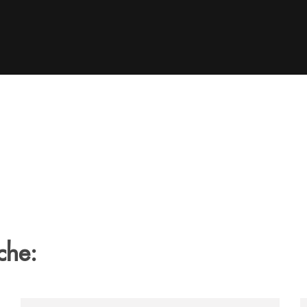
che:
tegno-a-jazzinlaurino-il-festival-del-cilento-compie-24-an
/archivio-uno-tv/nocera-la-banca-monte-pruno-sostiene
/