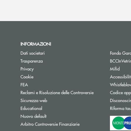
INFORMAZIONI
Dati societari
Fondo Gara
Trasparenza
BCCInVetri
Privacy
Mifid
Cookie
Accessibili
FEA
Whistleblo
Reclami e Risoluzione delle Controversie
Codice appa
Sicurezza web
Disconosci
Educational
Riforma tas
Nuovo default
Apre una nuova finestra
Arbitro Controversie Finanziarie