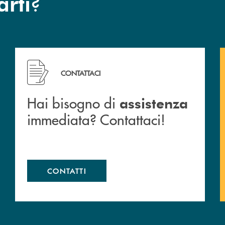
?
arti
 filiali&nbsp; di Banca Monte Pruno
Hai bisogno di assistenza immediata? Contattaci!
CONTATTACI
Hai bisogno di
assistenza
immediata? Contattaci!
CONTATTI