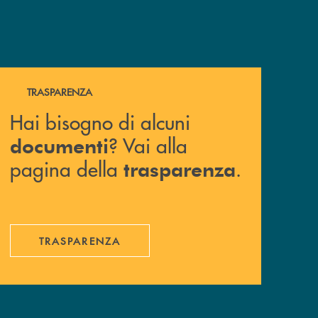
Hai bisogno di alcuni documenti ? Vai alla pagina della 
TRASPARENZA
Hai bisogno di alcuni
? Vai alla
documenti
pagina della
.
trasparenza
TRASPARENZA