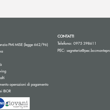
CONTATTI
Telefono:
0975 398611
Apre una nuova finestra
nzia PMI MISE (legge 662/96)
PEC:
segreteria@pec.bccmontepru
na
tà
wing
Apre una nuova finestra
lti
mento operazioni di pagamento
Apre una nuova finestra
si IBOR