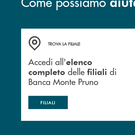
Come possiamo
aiut
Accedi all' elenco completo&nbsp; delle&nbsp;
TROVA LA FILIALE
Accedi all'
elenco
delle
di
completo
filiali
Banca Monte Pruno
FILIALI