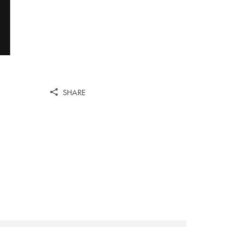
SHARE
ni/
-il-nocera-jazz-festival-investiamo-nella-comunita/
archivio-uno-tv/certosa-village-2026-la-banca-monte-pruno