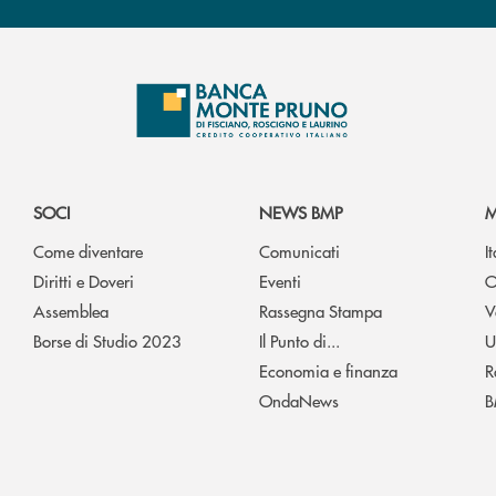
SOCI
NEWS BMP
M
Come diventare
Comunicati
I
Diritti e Doveri
Eventi
O
Assemblea
Rassegna Stampa
V
Borse di Studio 2023
Il Punto di...
U
Economia e finanza
R
OndaNews
B