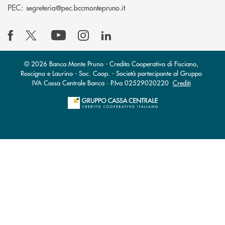
(si apre l’app di posta elettro
PEC:
segreteria@pec.bccmontepruno.it
© 2026 Banca Monte Pruno - Credito Cooperativo di Fisciano,
Roscigno e Laurino - Soc. Coop. - Società partecipante al Gruppo
IVA Cassa Centrale Banca · P.Iva 02529020220
Crediti