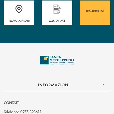
Accedi all' elenco completo&nbsp; delle&nbsp; filiali&nbsp; di Banca 
Hai bisogno di assistenza immediata? Contatta
Hai bisogno di alcuni
TRASPARENZA
TROVA LA FILIALE
CONTATTACI
INFORMAZIONI
CONTATTI
Telefono:
0975 398611