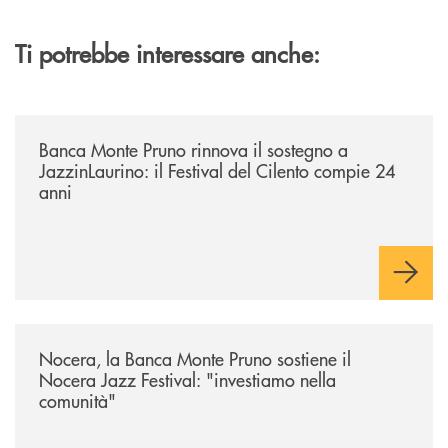
Ti potrebbe interessare anche:
/archivio-uno-tv/banca-monte-pruno-rinnova-il-sostegno-a-jazzinlaurino-
Banca Monte Pruno rinnova il sostegno a
JazzinLaurino: il Festival del Cilento compie 24
anni
/archivio-uno-tv/nocera-la-banca-monte-pruno-sostiene-il-nocera-jazz-f
Nocera, la Banca Monte Pruno sostiene il
Nocera Jazz Festival: "investiamo nella
comunità"