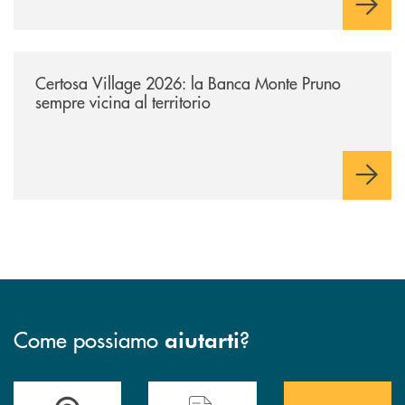
/archivio-uno-tv/certosa-village-2026-la-banca-monte-pruno-sempre-vici
Certosa Village 2026: la Banca Monte Pruno
sempre vicina al territorio
Come possiamo
?
aiutarti
Accedi all' elenco completo&nbsp; delle&nbsp; filiali&nbsp; di Banca 
Hai bisogno di assistenza immediata? Contatta
Hai bisogno di alcuni