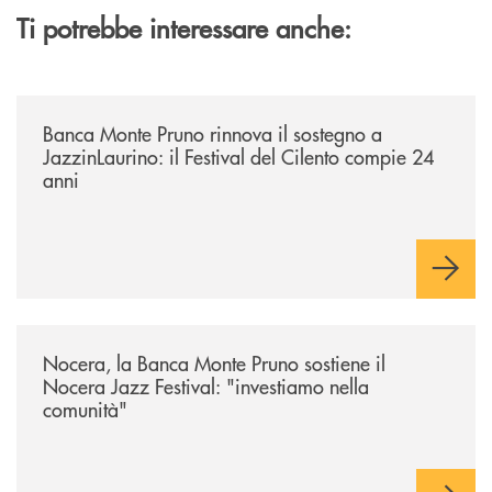
Ti potrebbe interessare anche:
/archivio-uno-tv/banca-monte-pruno-rinnova-il-sostegno-a-jazzinlaurino-
Banca Monte Pruno rinnova il sostegno a
JazzinLaurino: il Festival del Cilento compie 24
anni
/archivio-uno-tv/nocera-la-banca-monte-pruno-sostiene-il-nocera-jazz-f
Nocera, la Banca Monte Pruno sostiene il
Nocera Jazz Festival: "investiamo nella
comunità"