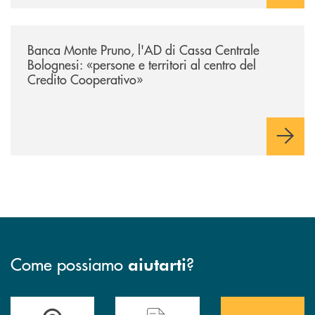
/archivio-uno-tv/banca-monte-pruno-lad-di-cassa-centrale-bolognesi-pers
Banca Monte Pruno, l'AD di Cassa Centrale
Bolognesi: «persone e territori al centro del
Credito Cooperativo»
Come possiamo
?
aiutarti
Accedi all' elenco completo&nbsp; delle&nbsp; filiali&nbsp; di Banca 
Hai bisogno di assistenza immediata? Contatta
Hai bisogno di alcuni