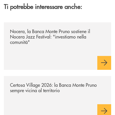
Ti potrebbe interessare anche:
/archivio-uno-tv/nocera-la-banca-monte-pruno-sostiene-il-nocera-jazz-f
Nocera, la Banca Monte Pruno sostiene il
Nocera Jazz Festival: "investiamo nella
comunità"
/archivio-uno-tv/certosa-village-2026-la-banca-monte-pruno-sempre-vici
Certosa Village 2026: la Banca Monte Pruno
sempre vicina al territorio