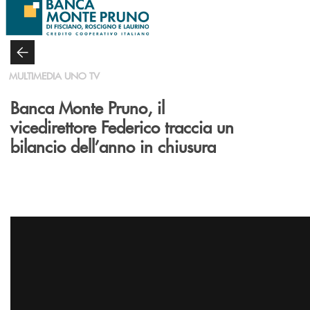
Salta al contenuto principale
MULTIMEDIA UNO TV
Banca Monte Pruno, il
vicedirettore Federico traccia un
bilancio dell’anno in chiusura