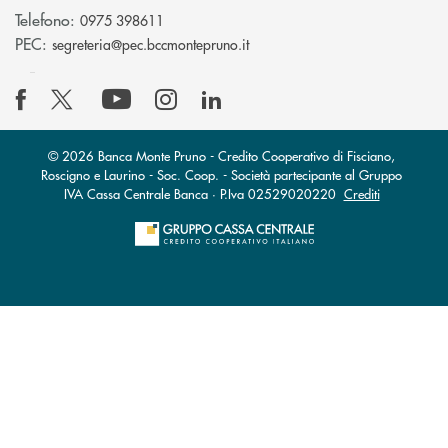
Telefono:
0975 398611
(si apre l’app di posta elettro
PEC:
segreteria@pec.bccmontepruno.it
© 2026 Banca Monte Pruno - Credito Cooperativo di Fisciano,
Roscigno e Laurino - Soc. Coop. - Società partecipante al Gruppo
IVA Cassa Centrale Banca · P.Iva 02529020220
Crediti