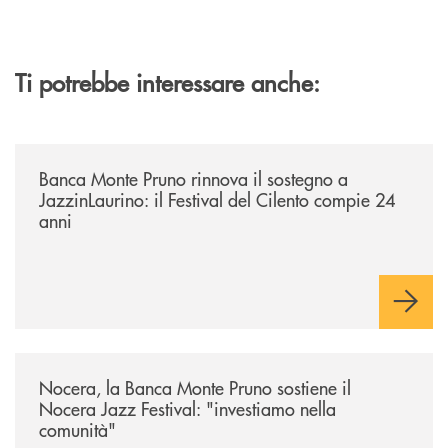
Ti potrebbe interessare anche:
/archivio-uno-tv/banca-monte-pruno-rinnova-il-sostegno-a-jazzinlaurino-
Banca Monte Pruno rinnova il sostegno a
JazzinLaurino: il Festival del Cilento compie 24
anni
/archivio-uno-tv/nocera-la-banca-monte-pruno-sostiene-il-nocera-jazz-f
Nocera, la Banca Monte Pruno sostiene il
Nocera Jazz Festival: "investiamo nella
comunità"