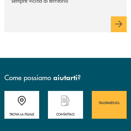
sempre vicina al territorio
Come possiamo
?
aiutarti
Accedi all' elenco completo&nbsp; delle&nbsp; filiali&nbsp; di Banca 
Hai bisogno di assistenza immediata? Contatta
Hai bisogno di alcuni
TRASPARENZA
TROVA LA FILIALE
CONTATTACI