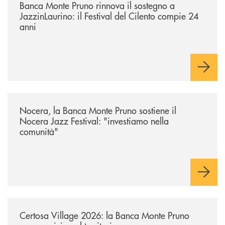
Banca Monte Pruno rinnova il sostegno a
JazzinLaurino: il Festival del Cilento compie 24
anni
/archivio-uno-tv/nocera-la-banca-monte-pruno-sostiene-il-nocera-jazz-f
Nocera, la Banca Monte Pruno sostiene il
Nocera Jazz Festival: "investiamo nella
comunità"
/archivio-uno-tv/certosa-village-2026-la-banca-monte-pruno-sempre-vici
Certosa Village 2026: la Banca Monte Pruno