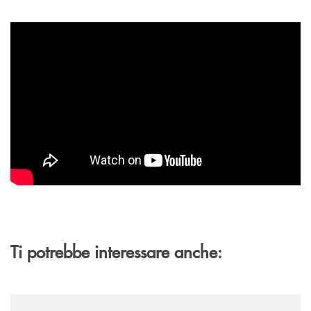
Ti potrebbe interessare anche:
/archivio-uno-tv/banca-monte-pruno-rinnova-il-sostegno-a-jazzinlaurino-