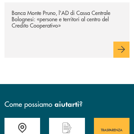
/archivio-uno-tv/banca-monte-pruno-lad-di-cassa-centrale-bolognesi-pers
Banca Monte Pruno, l'AD di Cassa Centrale
Bolognesi: «persone e territori al centro del
Credito Cooperativo»
Come possiamo
?
aiutarti
Accedi all' elenco completo&nbsp; delle&nbsp; filiali&nbsp; di Banca 
Hai bisogno di assistenza immediata? Contatta
Hai bisogno di alcuni
TRASPARENZA