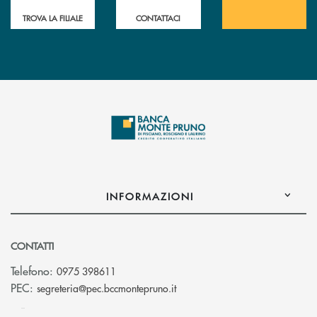
TROVA LA FILIALE
CONTATTACI
INFORMAZIONI
CONTATTI
Telefono:
0975 398611
(si apre l’app di posta elettro
PEC:
segreteria@pec.bccmontepruno.it