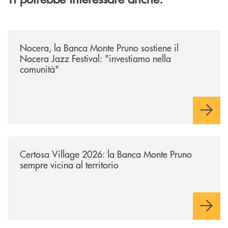
/archivio-uno-tv/nocera-la-banca-monte-pruno-sostiene-il-nocera-jazz-f
Nocera, la Banca Monte Pruno sostiene il
Nocera Jazz Festival: "investiamo nella
comunità"
/archivio-uno-tv/certosa-village-2026-la-banca-monte-pruno-sempre-vici
Certosa Village 2026: la Banca Monte Pruno
sempre vicina al territorio