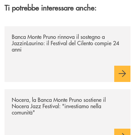
Ti potrebbe interessare anche:
/archivio-uno-tv/banca-monte-pruno-rinnova-il-sostegno-a-jazzinlaurino-
Banca Monte Pruno rinnova il sostegno a
JazzinLaurino: il Festival del Cilento compie 24
anni
/archivio-uno-tv/nocera-la-banca-monte-pruno-sostiene-il-nocera-jazz-f
Nocera, la Banca Monte Pruno sostiene il
Nocera Jazz Festival: "investiamo nella
comunità"