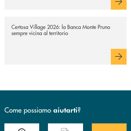
/archivio-uno-tv/certosa-village-2026-la-banca-monte-pruno-sempre-vici
Certosa Village 2026: la Banca Monte Pruno
sempre vicina al territorio
Come possiamo
?
aiutarti
Accedi all' elenco completo&nbsp; delle&nbsp; filiali&nbsp; di Banca 
Hai bisogno di assistenza immediata? Contatta
Hai bisogno di alcuni