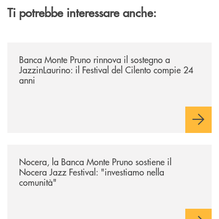
Ti potrebbe interessare anche:
/archivio-uno-tv/banca-monte-pruno-rinnova-il-sostegno-a-jazzinlaurino-
Banca Monte Pruno rinnova il sostegno a
JazzinLaurino: il Festival del Cilento compie 24
anni
/archivio-uno-tv/nocera-la-banca-monte-pruno-sostiene-il-nocera-jazz-f
Nocera, la Banca Monte Pruno sostiene il
Nocera Jazz Festival: "investiamo nella
comunità"