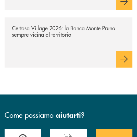
/archivio-uno-tv/certosa-village-2026-la-banca-monte-pruno-sempre-vici
Certosa Village 2026: la Banca Monte Pruno
sempre vicina al territorio
Come possiamo
?
aiutarti
Accedi all' elenco completo&nbsp; delle&nbsp; filiali&nbsp; di Banca 
Hai bisogno di assistenza immediata? Contatta
Hai bisogno di alcuni