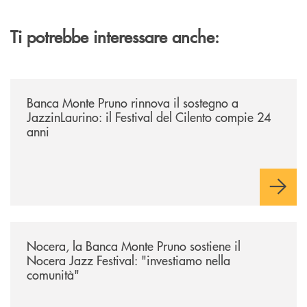
Ti potrebbe interessare anche:
/archivio-uno-tv/banca-monte-pruno-rinnova-il-sostegno-a-jazzinlaurino-
Banca Monte Pruno rinnova il sostegno a
JazzinLaurino: il Festival del Cilento compie 24
anni
/archivio-uno-tv/nocera-la-banca-monte-pruno-sostiene-il-nocera-jazz-f
Nocera, la Banca Monte Pruno sostiene il
Nocera Jazz Festival: "investiamo nella
comunità"