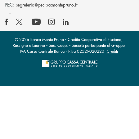
(si apre l’app di posta elettro
PEC:
segreteria@pec.bccmontepruno.it
© 2026 Banca Monte Pruno - Credito Cooperativo di Fisciano,
Roscigno e Laurino - Soc. Coop. - Società partecipante al Gruppo
IVA Cassa Centrale Banca · P.Iva 02529020220
Crediti