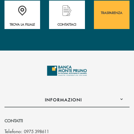
Accedi all' elenco completo&nbsp; delle&nbsp; filiali&nbsp; di Banca 
Hai bisogno di assistenza immediata? Contatta
Hai bisogno di alcuni
TRASPARENZA
TROVA LA FILIALE
CONTATTACI
INFORMAZIONI
CONTATTI
Telefono:
0975 398611